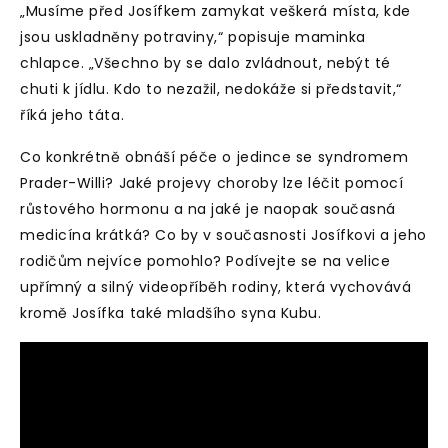
„Musíme před Josífkem zamykat veškerá místa, kde
jsou uskladněny potraviny,“ popisuje maminka
chlapce. „Všechno by se dalo zvládnout, nebýt té
chuti k jídlu. Kdo to nezažil, nedokáže si představit,“
říká jeho táta.
Co konkrétně obnáší péče o jedince se syndromem
Prader-Willi? Jaké projevy choroby lze léčit pomocí
růstového hormonu a na jaké je naopak současná
medicína krátká? Co by v současnosti Josífkovi a jeho
rodičům nejvíce pomohlo? Podívejte se na velice
upřímný a silný videopříběh rodiny, která vychovává
kromě Josífka také mladšího syna Kubu.