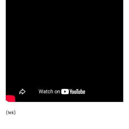
(lek)