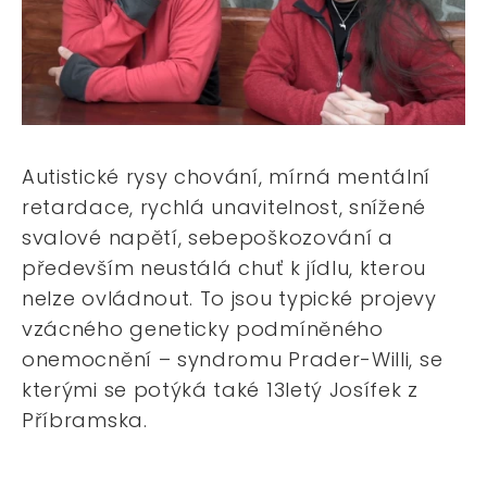
Autistické rysy chování, mírná mentální
retardace, rychlá unavitelnost, snížené
svalové napětí, sebepoškozování a
především neustálá chuť k jídlu, kterou
nelze ovládnout. To jsou typické projevy
vzácného geneticky podmíněného
onemocnění – syndromu Prader-Willi, se
kterými se potýká také 13letý Josífek z
Příbramska.