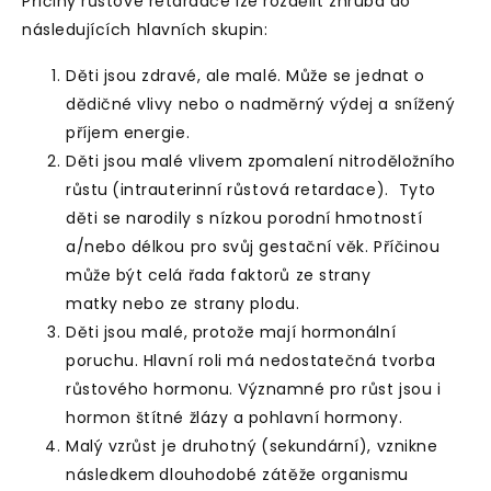
Příčiny růstové retardace lze rozdělit zhruba do
následujících hlavních skupin:
Děti jsou
zdravé, ale malé.
M
ůže se jednat o
dědičné vlivy nebo o nadměrný výdej a snížený
příjem energie.
Děti jsou malé vlivem zpomalení nitroděložního
růstu
(intrauterinní růstová retardace). Tyto
děti se narodily s nízkou porodní hmotností
a/nebo délkou pro svůj gestační věk. Příčinou
může být celá řada faktorů ze strany
matky nebo ze strany plodu.
Děti jsou malé, protože mají
hormonální
poruchu
. Hlavní roli má nedostatečná tvorba
růstového hormonu. Významné pro růst jsou i
hormon štítné žlázy a pohlavní hormony.
Malý vzrůst je druhotný
(
sekundární), vznikne
následkem
dlouhodobé zátěže organismu