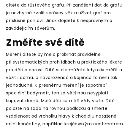
dítěte do růstového grafu. Při zanášení dat do grafu
je nezbytné zvolit správný věk a užívat graf pro
příslušné pohlaví. Jinak dojdete k nesprávným a
zavádějícím závěrům.
Změřte své dítě
Měření dítěte by mělo probíhat pravidelně
při
systematických prohlídkách u praktického lékaře
pro děti a dorost
. Dítě si ale můžete kdykoliv měřit a
vážit i doma. U novorozenců a kojenců to není tak
jednoduché. K přesnému měření je zapotřebí
speciální bodymetr, ten se většinou nevyplatí
kupovat domů. Malé děti se měří vždy vleže. Dítě
položte na záda na rovnou podložku a změřte
vzdálenost od vrcholku hlavy k chodidlu natažené
dolní končetiny, například krejčovským centimetrem.