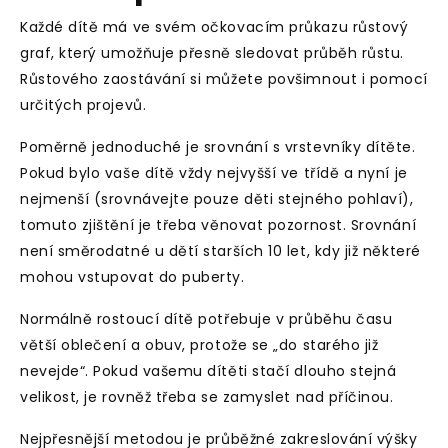
Každé dítě má ve svém očkovacím průkazu
růstový
graf
, který umožňuje přesně sledovat průběh růstu.
Růstového zaostávání si můžete povšimnout i pomocí
určitých projevů.
Poměrně jednoduché je
srovnání s vrstevníky
dítěte.
Pokud bylo vaše dítě vždy nejvyšší ve třídě a nyní je
nejmenší (srovnávejte pouze děti stejného pohlaví),
tomuto zjištění je třeba věnovat pozornost. Srovnání
není směrodatné u dětí starších 10 let, kdy již některé
mohou vstupovat do puberty.
Normálně rostoucí dítě potřebuje v průběhu času
větší oblečení a obuv, protože se „do starého již
nevejde“. Pokud vašemu dítěti stačí dlouho stejná
velikost, je rovněž třeba se zamyslet nad příčinou.
Nejpřesnější metodou je průběžné zakreslování výšky