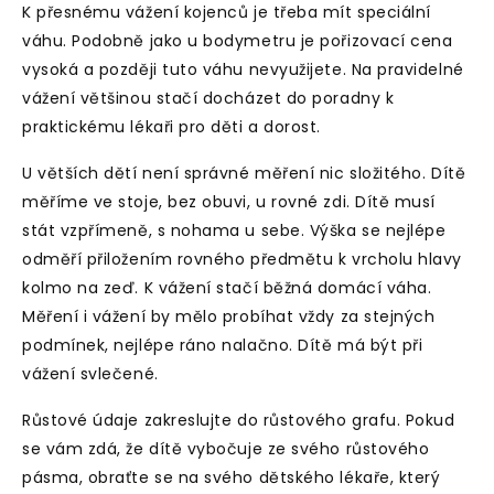
K přesnému vážení kojenců je třeba mít speciální
váhu. Podobně jako u bodymetru je pořizovací cena
vysoká a později tuto váhu nevyužijete. Na pravidelné
vážení většinou stačí docházet do poradny k
praktickému lékaři pro děti a dorost.
U větších dětí není správné měření nic složitého. Dítě
měříme ve stoje, bez obuvi, u rovné zdi. Dítě musí
stát vzpřímeně, s nohama u sebe. Výška se nejlépe
odměří přiložením rovného předmětu k vrcholu hlavy
kolmo na zeď. K vážení stačí běžná domácí váha.
Měření i vážení by mělo probíhat vždy za stejných
podmínek, nejlépe ráno nalačno. Dítě má být při
vážení svlečené.
Růstové údaje zakreslujte do růstového grafu. Pokud
se vám zdá, že dítě vybočuje ze svého růstového
pásma, obraťte se na svého dětského lékaře, který