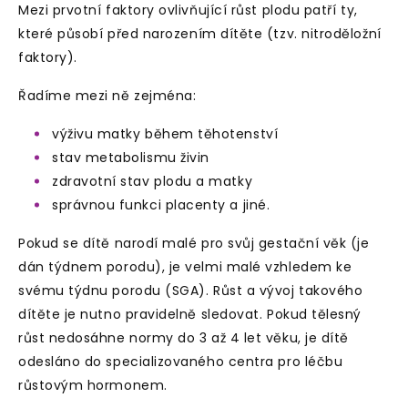
Mezi prvotní faktory ovlivňující růst plodu patří ty,
které působí
před narozením dítěte (tzv. nitroděložní
faktory)
.
Řadíme mezi ně zejména:
výživu matky během těhotenství
stav metabolismu živin
zdravotní stav plodu a matky
správnou funkci placenty a jiné.
Pokud se dítě narodí malé pro svůj gestační věk (je
dán týdnem porodu), je velmi malé vzhledem ke
svému týdnu porodu (SGA). Růst a vývoj takového
dítěte je nutno pravidelně sledovat. Pokud tělesný
růst nedosáhne normy do 3 až 4 let věku, je dítě
odesláno do specializovaného centra pro léčbu
růstovým hormonem.