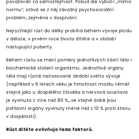
považován za samozřejmost. Pokud ale vybočí „mimo
normu“, stává se z něj závažný psychosociální
problém, zejména v dospívání.
Nejrychlejší růst do délky probíhá během
vývoje plodu
v děloze, v prvém roce života dítěte a v období
nastupující puberty
.
Během růstu se mění poměry jednotlivých částí těla i
biochemické složení organismu. Jednotlivé orgány
těla mají různě načasované období svého vývoje
(například v 6 letech věku je hmotnost mozku téměř
stejná jako u
dospělého člověka a nervová soustava
je vyvinuta z více než 80 %
,
ve stejné době jsou
pohlavní orgány vyvinuty méně než z 10 % proti stavu
v dospělosti).
Růst dítěte ovlivňuje řada faktorů.