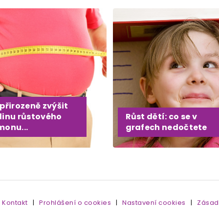
přirozeně zvýšit
dinu růstového
Růst dětí: co se v
monu...
grafech nedočtete
Kontakt
|
Prohlášení o cookies
|
Nastavení cookies
|
Zásad