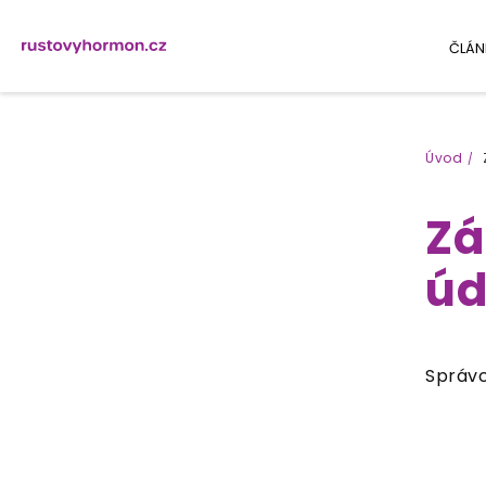
ČLÁN
Úvod
Zá
úd
Správc
Sok
IČ
(dá