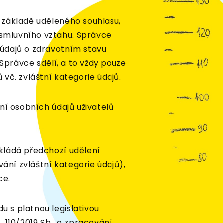
 základě uděleného souhlasu,
smluvního vztahu. Správce
 údajů o zdravotním stavu
 Správce sdělí, a to vždy pouze
vč. zvláštní kategorie údajů.
ní osobních údajů uživatelů
kládá předchozí udělení
ní zvláštní kategorie údajů),
ce.
 s platnou legislativou
 110/2019 Sb., o zpracování