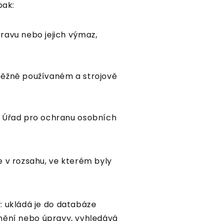
pak:
ravu nebo jejich výmaz,
běžně používaném a strojově
e Úřad pro ochranu osobních
e v rozsahu, ve kterém byly
: ukládá je do databáze
plnění nebo úpravy, vyhledává