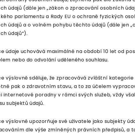
ch údajů (dále jen „zákon o zpracování osobních údaj
kého parlamentu a Rady EU o ochraně fyzických osob
ch údajů a o volném pohybu těchto údajů (dále jen „
ch údajů“).
e údaje uchovává maximálně na období 10 let od posl
elem nebo do odvolání uděleného souhlasu.
e výslovně sděluje, že zpracovává zvláštní kategorie 
tně pak o zdravotním stavu, a to za účelem vyprac
i internetové poradny v rámci svých služeb, vždy vš
su subjektů údajů.
e výslovně upozorňuje své uživatele jako subjekty údaj
acováním dle výše zmíněných právních předpisů, a t