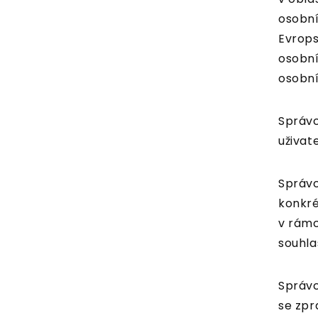
osobní
Evrops
osobní
osobní
Správc
uživat
Správc
konkré
v rámc
souhla
Správc
se zpr