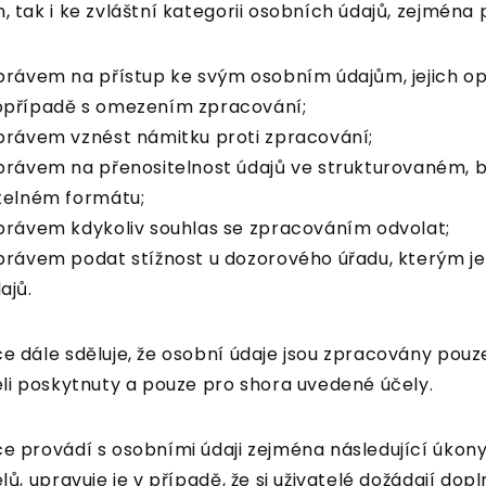
, tak i ke zvláštní kategorii osobních údajů, zejména 
právem na přístup ke svým osobním údajům, jejich op
případě s omezením zpracování;
právem vznést námitku proti zpracování;
právem na přenositelnost údajů ve strukturovaném, 
telném formátu;
právem kdykoliv souhlas se zpracováním odvolat;
právem podat stížnost u dozorového úřadu, kterým j
ajů.
e dále sděluje, že osobní údaje jsou zpracovány pouz
eli poskytnuty a pouze pro shora uvedené účely.
e provádí s osobními údaji zejména následující úkony
elů, upravuje je v případě, že si uživatelé dožádají do