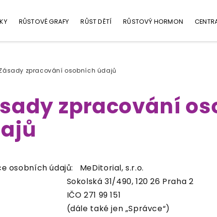
KY
RŮSTOVÉ GRAFY
RŮST DĚTÍ
RŮSTOVÝ HORMON
CENTR
Zásady zpracování osobních údajů
sady zpracování os
ajů
e osobních údajů: MeDitorial, s.r.o.
olská 31/490, 120 26 Praha 2
O 271 99 151
le také jen „Správce“)