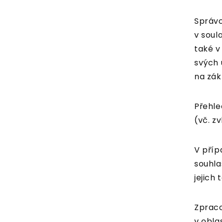
Správc
v soul
také v
svých 
na zák
Přehle
(vč. z
V příp
souhla
jejich
Zpraco
v obla