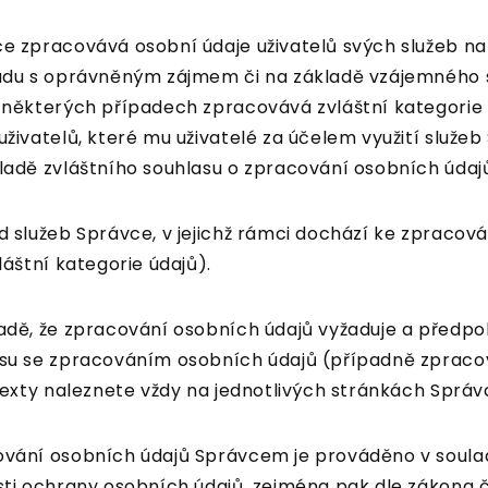
e zpracovává osobní údaje uživatelů svých služeb na
adu s oprávněným zájmem či na základě vzájemného 
 některých případech zpracovává zvláštní kategorie
uživatelů, které mu uživatelé za účelem využití služeb
ladě zvláštního souhlasu o zpracování osobních údajů 
d služeb Správce, v jejichž rámci dochází ke zpracová
vláštní kategorie údajů).
adě, že zpracování osobních údajů vyžaduje a předpo
su se zpracováním osobních údajů (případně zpracová
 texty naleznete vždy na jednotlivých stránkách Správ
vání osobních údajů Správcem je prováděno v souladu
sti ochrany osobních údajů, zejména pak dle zákona č.