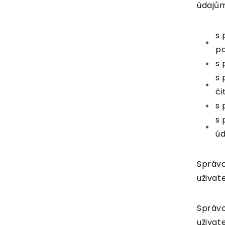
údajům
s 
po
s 
s 
či
s 
s 
úd
Správc
uživat
Správc
uživat