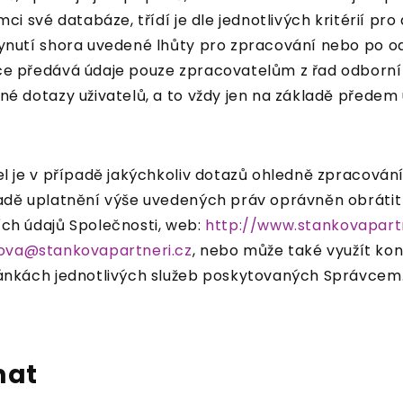
mci své databáze, třídí je dle jednotlivých kritérií pro
ynutí shora uvedené lhůty pro zpracování nebo po o
e předává údaje pouze zpracovatelům z řad odborní
né dotazy uživatelů, a to vždy jen na základě předem
el je v případě jakýchkoliv dotazů ohledně zpracová
adě uplatnění výše uvedených práv oprávněn obráti
ch údajů Společnosti, web:
http://www.stankovapartn
ova@stankovapartneri.cz
, nebo může také využít ko
ánkách jednotlivých služeb poskytovaných Správcem
mat