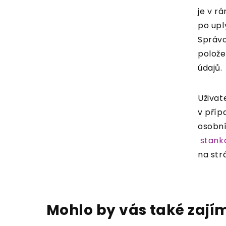
je v rá
po upl
Správc
polože
údajů.
Uživat
v příp
osobní
stank
na str
Mohlo by vás také zají