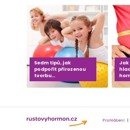
Sedm tipů, jak
Jak 
podpořit přirozenou
hla
tvorbu...
hor
Prohlášení
|