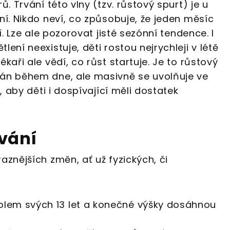
ů. Trvání této vlny (tzv. růstový spurt) je u
ní. Nikdo neví, co způsobuje, že jeden měsíc
ší. Lze ale pozorovat jisté sezónní tendence. I
ení neexistuje, děti rostou nejrychleji v létě
kaři ale vědí, co růst startuje. Je to růstový
ván během dne, ale masivně se uvolňuje ve
é, aby děti i dospívající měli dostatek
vání
aznějších změn, ať už fyzických, či
kolem svých 13 let a konečné výšky dosáhnou