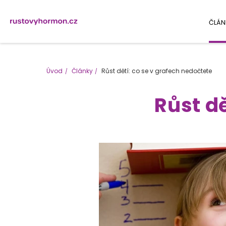
ČLÁN
Úvod
Články
Růst dětí: co se v grafech nedočtete
Růst d