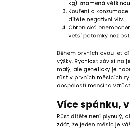
kg) znamená většinou
Kouření a konzumace 
dítěte negativní vliv.
Chronická onemocnění
větší potomky než ost
Během prvních dvou let dí
výšky. Rychlost závisí na 
malý, ale geneticky je na
růst v prvních měsících ry
dospělosti menšího vzrůst
Více spánku, v
Růst dítěte není plynulý, 
zdát, že jeden měsíc je v