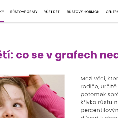
KY
RŮSTOVÉ GRAFY
RŮST DĚTÍ
RŮSTOVÝ HORMON
CENTR
ětí: co se v grafech ne
Mezi věci, kte
rodiče, určitě 
potomek sprá
křivka růstu
percentilový
důvod k obav