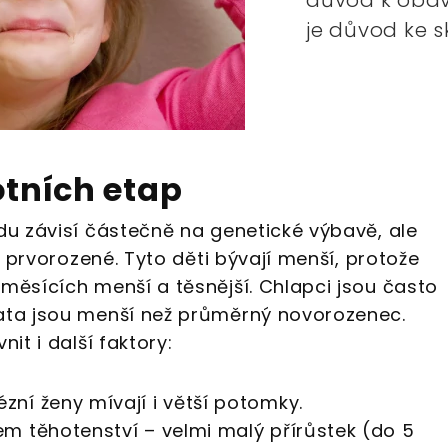
je důvod ke 
otních etap
odu závisí částečně na genetické výbavě, ale
je prvorozené. Tyto děti bývají menší, protože
 měsících menší a těsnější. Chlapci jsou často
čata jsou menší než průměrný novorozenec.
nit i další faktory:
ní ženy mívají i větší potomky.
m těhotenství – velmi malý přírůstek (do 5