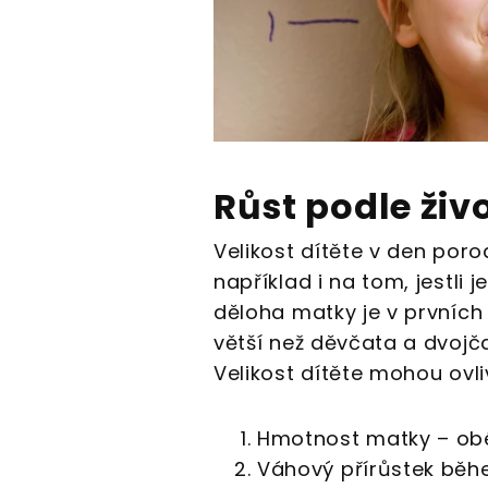
Růst podle živ
Velikost dítěte v den por
například i na tom, jestli 
děloha matky je v prvních
větší než děvčata a dvoj
Velikost dítěte mohou ovliv
Hmotnost matky – obéz
Váhový přírůstek běhe