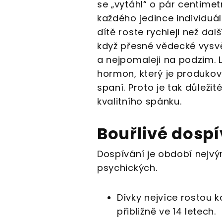
se „vytáhl“ o pár centimetr
každého jedince individuál
dítě roste rychleji než dal
když přesné vědecké vysvětl
a nejpomaleji na podzim. Lé
hormon, který je produko
spaní. Proto je tak důležit
kvalitního spánku.
Bouřlivé dospí
Dospívání je období nejvýr
psychických.
Dívky nejvíce rostou 
přibližně ve 14 letech.