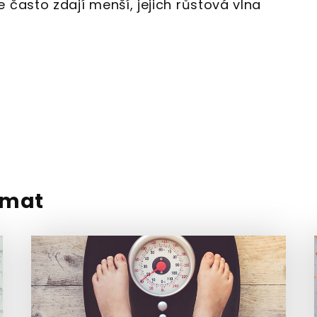
 často zdají menší, jejich růstová vlna
ímat