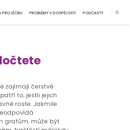
A PRO LÉČBU
PROBLÉMY V DOSPĚLOSTI
PODCASTY
dočtete
ré zajímají čerstvé
patří to, jestli jejich
vně roste. Jakmile
 neodpovídá
m grafům, může být
ám. Naštěstí málokdy