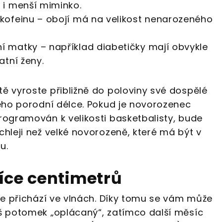
 i menší miminko.
kofeinu – obojí má na velikost nenarozeného
 matky – například diabetičky mají obvykle
atní ženy.
tě vyroste přibližně do poloviny své dospělé
jeho porodní délce. Pokud je novorozenec
programován k velikosti basketbalisty, bude
chleji než velké novorozeně, které má být v
u.
íce centimetrů
ale přichází ve vlnách. Díky tomu se vám může
áš potomek „oplácaný“, zatímco další měsíc