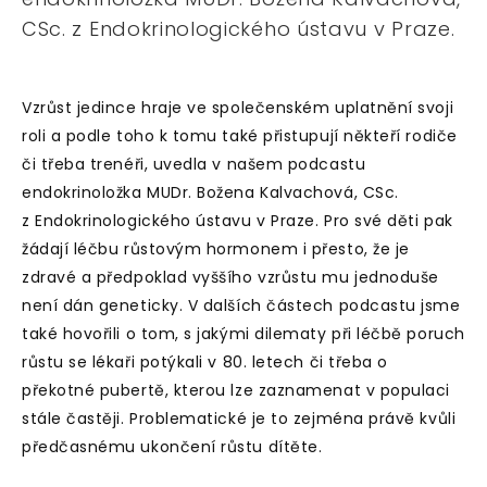
CSc. z Endokrinologického ústavu v Praze.
Vzrůst jedince hraje ve společenském uplatnění svoji
roli a podle toho k tomu také přistupují někteří rodiče
či třeba trenéři, uvedla v našem podcastu
endokrinoložka MUDr. Božena Kalvachová, CSc.
z Endokrinologického ústavu v Praze. Pro své děti pak
žádají léčbu růstovým hormonem i přesto, že je
zdravé a předpoklad vyššího vzrůstu mu jednoduše
není dán geneticky. V dalších částech podcastu jsme
také hovořili o tom, s jakými dilematy při léčbě poruch
růstu se lékaři potýkali v 80. letech či třeba o
překotné pubertě, kterou lze zaznamenat v populaci
stále častěji. Problematické je to zejména právě kvůli
předčasnému ukončení růstu dítěte.