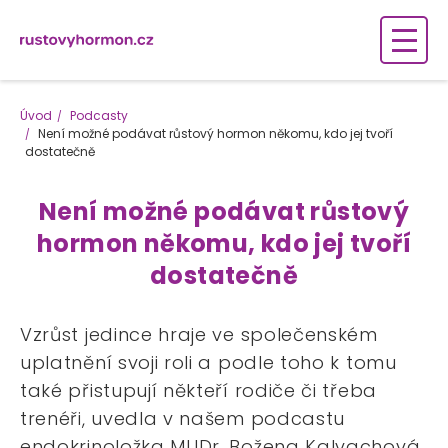
Úvod
Podcasty
Není možné podávat růstový hormon někomu, kdo jej tvoří
dostatečně
Není možné podávat růstový
hormon někomu, kdo jej tvoří
dostatečně
Vzrůst jedince hraje ve společenském
uplatnění svoji roli a podle toho k tomu
také přistupují někteří rodiče či třeba
trenéři, uvedla v našem podcastu
endokrinoložka MUDr. Božena Kalvachová,