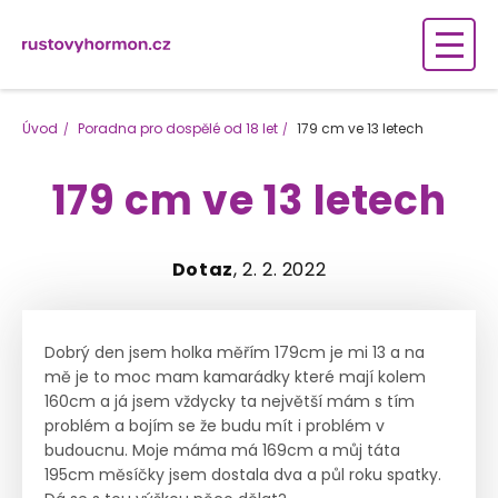
Úvod
Poradna pro dospělé od 18 let
179 cm ve 13 letech
179 cm ve 13 letech
Dotaz
, 2. 2. 2022
Dobrý den jsem holka měřím 179cm je mi 13 a na
mě je to moc mam kamarádky které mají kolem
160cm a já jsem vždycky ta největší mám s tím
problém a bojím se že budu mít i problém v
budoucnu. Moje máma má 169cm a můj táta
195cm měsíčky jsem dostala dva a půl roku spatky.