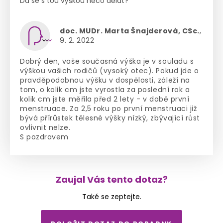
Dá se s tou výškou něco dělat?
doc. MUDr. Marta Šnajderová, CSc.
,
9. 2. 2022
Dobrý den, vaše současná výška je v souladu s
výškou vašich rodičů (vysoký otec). Pokud jde o
pravděpodobnou výšku v dospělosti, záleží na
tom, o kolik cm jste vyrostla za poslední rok a
kolik cm jste měřila před 2 lety - v době první
menstruace. Za 2,5 roku po první menstruaci již
bývá přírůstek tělesné výšky nízký, zbývající růst
ovlivnit nelze.
S pozdravem
Zaujal Vás tento dotaz?
Také se zeptejte.