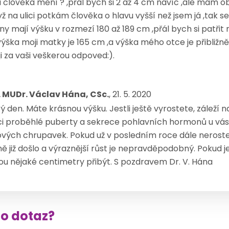
člověka mění ? ,přál bych si 2 až 4 cm navíc ,ale mám o
ž na ulici potkám člověka o hlavu vyšší než jsem já ,tak s
iny mají výšku v rozmezí 180 až 189 cm ,přál bych si patřit 
 výška moji matky je 165 cm ,a výška mého otce je přibližn
 za vaši veškerou odpoved:).
. MUDr. Václav Hána, CSc.
, 21. 5. 2020
 den. Máte krásnou výšku. Jestli ještě vyrostete, záleží n
i proběhlé puberty a sekrece pohlavních hormonů u vás 
ových chrupavek. Pokud už v posledním roce dále nerost
ě již došlo a výraznější růst je nepravděpodobný. Pokud j
u nějaké centimetry přibýt. S pozdravem Dr. V. Hána
to dotaz?