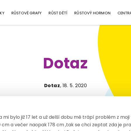
KY
RŮSTOVÉ GRAFY
RŮST DĚTÍ
RŮSTOVÝ HORMON
CENTR
Dotaz
Dotaz
, 18. 5. 2020
mi bylo již 17 let a už delší dobu mě trápí problém z moji
0 cm a večer naopak 178 cm ,tak se chci zeptat zda je pra