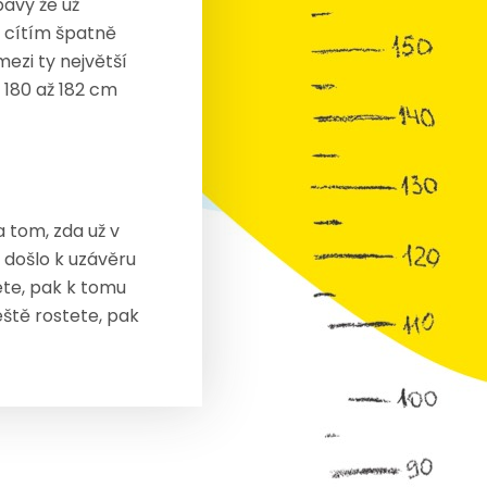
bavy že už
e cítím špatně
mezi ty největší
ě 180 až 182 cm
a tom, zda už v
došlo k uzávěru
ete, pak k tomu
eště rostete, pak