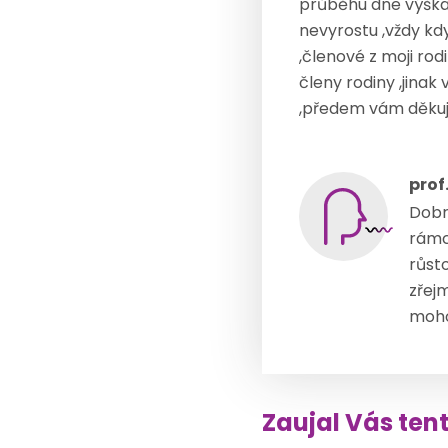
průběhu dne výška 
nevyrostu ,vždy kdy
,členové z moji rod
členy rodiny ,jinak
,předem vám děkuji
prof
Dobrý
rámc
růst
zřejm
moho
Zaujal Vás ten