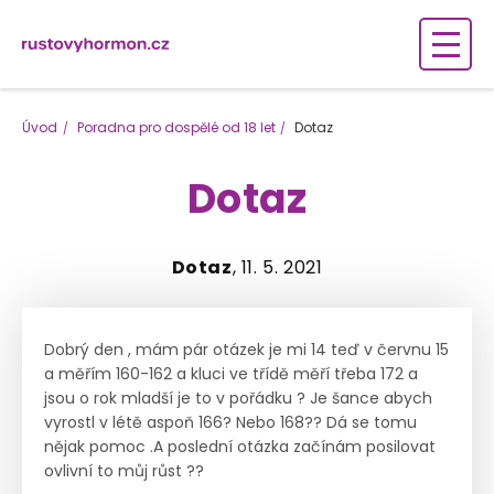
Úvod
Poradna pro dospělé od 18 let
Dotaz
Dotaz
Dotaz
, 11. 5. 2021
Dobrý den , mám pár otázek je mi 14 teď v červnu 15
a měřím 160-162 a kluci ve třídě měří třeba 172 a
jsou o rok mladší je to v pořádku ? Je šance abych
vyrostl v létě aspoň 166? Nebo 168?? Dá se tomu
nějak pomoc .A poslední otázka začínám posilovat
ovlivní to můj růst ??