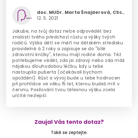
doc. MUDr. Marta Šnajderová, CSc.
,
12. 5. 2021
Jakube, na tvůj dotaz nelze odpovědět bez
znalosti tvého předchozí růstu a výšky tvých
rodičů. Výška dětí se měří na dětském středisku
pravidelně á 2 roky a zapisuje se do "bílé
zdravotní knížky", kterou mají rodiče doma. Též
potřebujeme vědět, zda jsi zdravý nebo zda máš
nějakou dlouhodobou léčbu, kdy u tebe
nastoupila puberta (očekávali bychom
opoždění). Růst a vývoj bude u tebe hodnocen
při prohlídce ve věku 15 let, kterou budeš mít v
červnu. Posilování tvou tělesnou výšku zcela
určitě nezlepší.
Zaujal Vás tento dotaz?
Také se zeptejte.