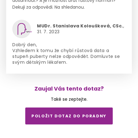
dosáhnout? A je možnost brát růstový hormon?
Dekuji za odpovědi. Na shledanou.
MUDr. Stanislava Koloušková, CSc.
,
31. 7. 2023
Dobrý den,
Vzhledem k tomu že chybí růstová data a
stupeň puberty nelze odpovědět. Domluvte se
svým dětským lékařem.
Zaujal Vás tento dotaz?
Také se zeptejte.
POLOŽIT DOTAZ DO PORADNY