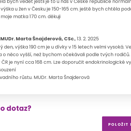
a bych vědět jestli je to u nás v České republice normální
výška u žen v Česku je 150-165 cm. ještě bych chtěla po
 moje matka 170 cm. děkuji
 MUDr. Marta Šnajderová, CSc.
, 13. 2. 2025
ý den, výška 190 cm je u dívky v 15 letech velmi vysoká. V
a o něco vyšší, než bychom očekávali podle tvých rodičů
v ČR je nyní cca 168 cm. Lze doporučit endokrinologické v
souzení
vadního růstu. MUDr. Marta Šnajderová
to dotaz?
POLOŽIT