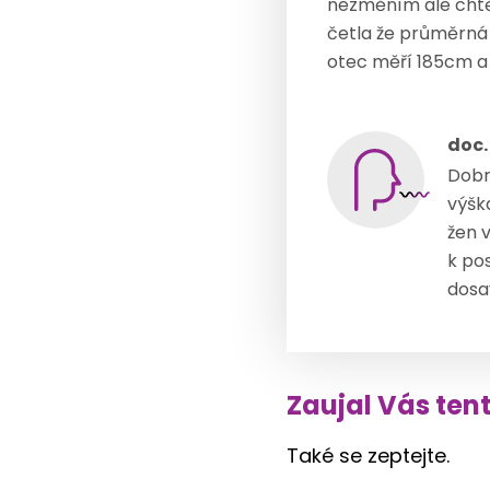
nezměním ale chtěl
četla že průměrná 
otec měří 185cm a
doc.
Dobr
výšk
žen 
k po
dosa
Zaujal Vás ten
Také se zeptejte.