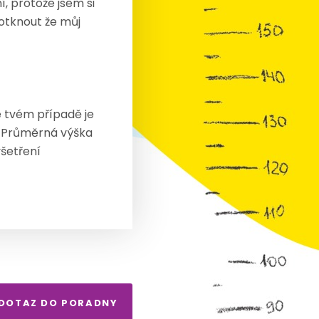
, protože jsem si
dotknout že můj
e tvém případě je
. Průměrná výška
yšetření
 DOTAZ DO PORADNY