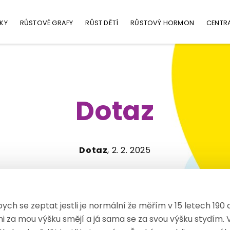
KY
RŮSTOVÉ GRAFY
RŮST DĚTÍ
RŮSTOVÝ HORMON
CENTR
Dotaz
Dotaz
, 2. 2. 2025
bych se zeptat jestli je normální že měřím v 15 letech 190
mi za mou výšku smějí a já sama se za svou výšku stydím. Ví