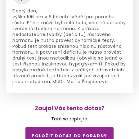
Dobrý den,
výška 106 cm v 6 letech svědčí pro poruchu
růstu. Příčin může být celá řada, včetně poruchy
tvorby růstového hormonu. K průkazu
nedostatečné tvorby (deficitu) růstového
hormonu je nutno provést dynamické testy.
Pokud test prokáže sníženou hladinu růstového
hormonu, k potvrzení deficitu je nutno provést
druhý test jinou metodikou (obvykle se jedná o
test řízenou inzulinovou hypoglykemií). Pokud by
nebylo možné tento test z určitých zdravotních
důvodů provést, je třeba zvolit potvrzující test
jinou metodikou. MUDr. Marta Šnajderová
Zaujal Vás tento dotaz?
Také se zeptejte.
POLOŽIT DOTAZ DO PORADNY