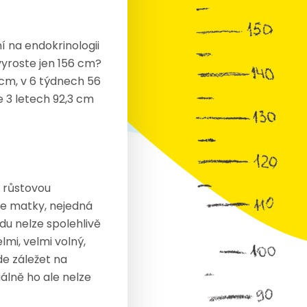
í na endokrinologii
vyroste jen 156 cm?
cm, v 6 týdnech 56
 3 letech 92,3 cm
í růstovou
ce matky, nejedná
vdu nelze spolehlivě
lmi, velmi volný,
de záležet na
álně ho ale nelze