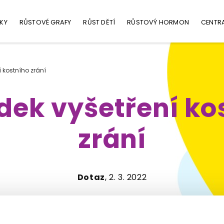
KY
RŮSTOVÉ GRAFY
RŮST DĚTÍ
RŮSTOVÝ HORMON
CENTR
 kostního zrání
dek vyšetření ko
zrání
Dotaz
, 2. 3. 2022