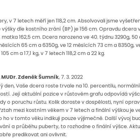
ry, v 7 letech měří jen 118,2 cm. Absolvovali jsme vyšetřen
 výšky dle kostního zrání (BP) je 156 cm. Opravdu dcera 
 matka 162,5 cm. Dcera narozena ve 40. týdnu 3290g, 50 
ěsících 65 cm a 6350g, ve 12 měsících 73 cm a 8350g, ve
h 105 cm a 17,1 kg, v 7 letech 118,2 cm a 22 kg.
. MUDr. Zdeněk Šumník
, 7. 3. 2022
ý den, Vaše dcera roste trvale na 10. percentilu, normáln
lostí. Její aktuální pozice v růstovém grafu odpovídá výš
dy o poruchu růstu. Kolik doroste v dospělosti, nyní opra
 Vztah mezi kostním věkem v 7 letech a finální výškou je ve
 ho v tomto věku indikuji pouze výjimečně. Další vývoj bu
vání a průběhu puberty, to rozhodne o finální výšce. Aktu
obře predikovat ani ovlivnit.