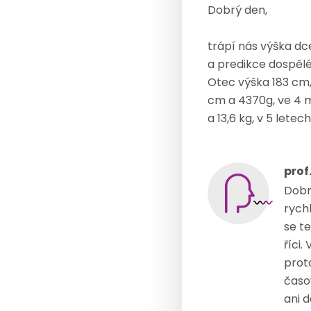
Dobrý den,
trápí nás výška dce
a predikce dospělé
Otec výška 183 cm,
cm a 4370g, ve 4 m
a 13,6 kg, v 5 letec
prof
Dobr
rych
se te
říci.
proto
časo
ani d