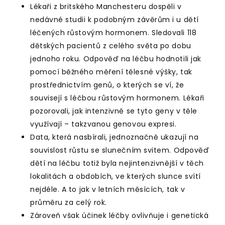
Lékaři z britského Manchesteru dospěli v
nedávné studii k podobným závěrům i u dětí
léčených růstovým hormonem. Sledovali 118
dětských pacientů z celého světa po dobu
jednoho roku. Odpověď na léčbu hodnotili jak
pomocí běžného měření tělesné výšky, tak
prostřednictvím genů, o kterých se ví, že
souvisejí s léčbou růstovým hormonem. Lékaři
pozorovali, jak intenzivně se tyto geny v těle
využívají – takzvanou genovou expresi.
Data, která nasbírali, jednoznačně ukazují na
souvislost růstu se slunečním svitem. Odpověď
dětí na léčbu totiž byla nejintenzivnější v těch
lokalitách a obdobích, ve kterých slunce svítí
nejdéle. A to jak v letních měsících, tak v
průměru za celý rok.
Zároveň však účinek léčby ovlivňuje i genetická