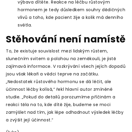
výbava dítěte. Reakce na léčbu růstovým
hormonem je tedy důsledkem souhry dědičných
vlivů a toho, kde pacient žije a kolik má denního
světla.
Stěhování není namístě
To, že existuje souvislost mezi lidským růstem,
slunečním svitem a polohou na zeměkouli, je jistě
zajímavá informace. V rozkrývání všech jejích dopadů
jsou však lékaři a vědci teprve na začátku.
„Nedostatek růstového hormonu se dá léčit, ale
účinnost léčby kolísá,“ řekl hlavní autor zmíněné
studie. „Pokud do detailů porozumíme příčinám a
reakci těla na to, kde dítě žije, budeme se moci
zamýšlet nad tím, jak lépe odhadnout výsledek léčby
a zvýšit její účinnost.“