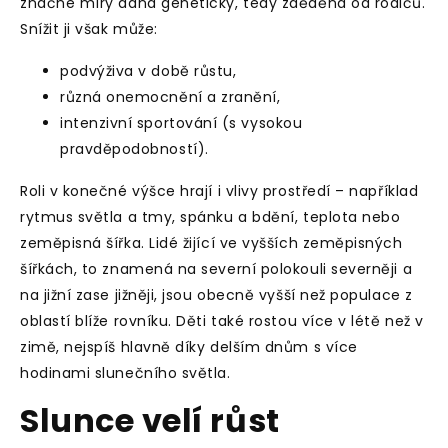
značné míry daná geneticky, tedy zděděná od rodičů.
Snížit ji však může:
podvýživa v době růstu,
různá onemocnění a zranění,
intenzivní sportování (s vysokou
pravděpodobností).
Roli v konečné výšce hrají i vlivy prostředí – například
rytmus světla a tmy, spánku a bdění, teplota nebo
zeměpisná šířka. Lidé žijící ve vyšších zeměpisných
šířkách, to znamená na severní polokouli severněji a
na jižní zase jižněji, jsou obecně vyšší než populace z
oblastí blíže rovníku. Děti také rostou více v létě než v
zimě, nejspíš hlavně díky delším dnům s více
hodinami slunečního světla.
Slunce velí růst