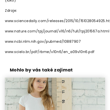
(luko)
Zdroje:
www.sciencedaily.com/releases/2015/10/151028054925.h
www.nature.com/tpj/journal/v16/n6/full/tpj201567a.html
www.ncbi.nlm.nih.gov/pubmed/10887907
www.scielo.br/pdf/rbme/v10n6/en_a09v10n6.pdf
Mohlo by vás také zajímat