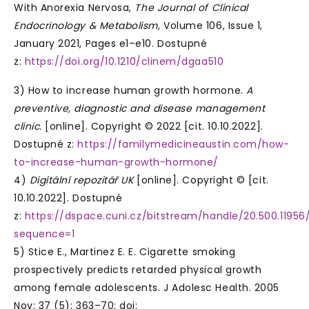
With Anorexia Nervosa,
The Journal of Clinical
Endocrinology & Metabolism
, Volume 106, Issue 1,
January 2021, Pages e1–e10. Dostupné
z:
https://doi.org/10.1210/clinem/dgaa510
3) How to increase human growth hormone.
A
preventive, diagnostic and disease management
clinic.
[online]. Copyright © 2022 [cit. 10.10.2022].
Dostupné z:
https://familymedicineaustin.com/how-
to-increase-human-growth-hormone/
4)
Digitální repozitář UK
[online]. Copyright © [cit.
10.10.2022]. Dostupné
z:
https://dspace.cuni.cz/bitstream/handle/20.500.11956/
sequence=1
5) Stice E., Martinez E. E. Cigarette smoking
prospectively predicts retarded physical growth
among female adolescents. J Adolesc Health. 2005
Nov; 37 (5): 363–70; doi: