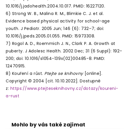
10.1016/j.jadohealth.2004.10.017. PMID: 16227120.
6) Strong W. B., Malina R. M., Blimkie C. J. et al.
Evidence based physical activity for school-age
youth. J Pediatr. 2005 Jun; 146 (6): 732–7; doi:
10.1016/j.jpeds.2005.01.055. PMID: 15973308.
7) Rogol A. D., Roemmich J. N., Clark P. A. Growth at
puberty. J Adolesc Health. 2002 Dec; 31 (6 Suppl): 192–
200; doi: 10.1016/s1054-139x(02)00485-8. PMID:
12470915.
8) Kouření a růst.
Ptejte se knihovny
[online].
Copyright © 2004 [cit. 10.10.2022]. Dostupné
z:
https://www.ptejteseknihovny.cz/dotazy/koureni-
a-rust
Mohlo by vás také zajímat