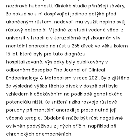
nezdravé hubenosti. Klinické studie přinášejí závěry,
že pokud se s ní dospívající jedinec potýká před
ukončeným růstem, nedovolí mu využít naplno svůj
růstový potenciál. V jedné ze studií vedené vědci z
univerzit v Izraeli a v Jeruzalémě byl zkoumán vliv
mentální anorexie na růst u 255 dívek ve věku kolem
15 let, které byly pro tuto diagnózu
hospitalizované. Výsledky byly publikovány v
odborném časopise The Journal of Clinical
Endocrinology & Metabolism v roce 2021. Bylo zjištěno,
že výsledná výška těchto dívek v dospělosti byla
vzhledem k očekáváním na podkladě genetického
potenciálu nižší. Ke snížení rizika rozvoje růstové
poruchy při mentální anorexii je proto nutná její
včasná terapie. Obdobně může být růst negativně
ovlivněn podvýživou z jiných příčin, například při
chronických onemocněních.