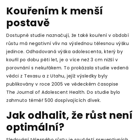
Kouřením k menší
postavě
Dostupné studie naznačují, že také kouření v období
růstu má negativní vliv na výslednou tělesnou výšku
jedince. Odhadovaná výška adolescenta, který by
kouřil po dobu pěti let, je o více než 3 cm nižší v
porovnání s nekuřákem. To prokázala studie vedená
vědci z Texasu a z Utahu, jejíž výsledky byly
publikovány v roce 2005 ve vědeckém časopise
The Journal of Adolescent Health. Do studie bylo
zahrnuto téměř 500 dospívajících dívek.
Jak odhalit, že růst není
optimální?
Sledování tělesného růstu je součástí preventivních