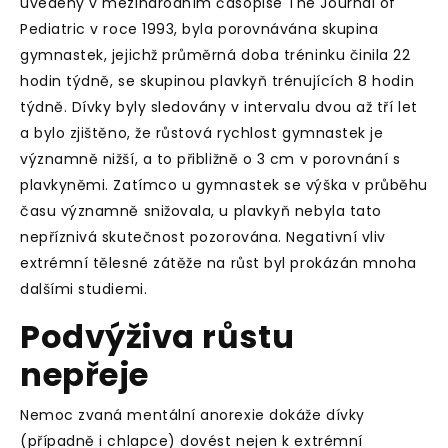
uvedeny v mezinárodním časopise The Journal of
Pediatric v roce 1993, byla porovnávána skupina
gymnastek, jejichž průměrná doba tréninku činila 22
hodin týdně, se skupinou plavkyň trénujících 8 hodin
týdně. Dívky byly sledovány v intervalu dvou až tří let
a bylo zjištěno, že růstová rychlost gymnastek je
významně nižší, a to přibližně o 3 cm v porovnání s
plavkyněmi. Zatímco u gymnastek se výška v průběhu
času významně snižovala, u plavkyň nebyla tato
nepříznivá skutečnost pozorována. Negativní vliv
extrémní tělesné zátěže na růst byl prokázán mnoha
dalšími studiemi.
Podvýživa růstu
nepřeje
Nemoc zvaná mentální anorexie dokáže dívky
(případně i chlapce) dovést nejen k extrémní