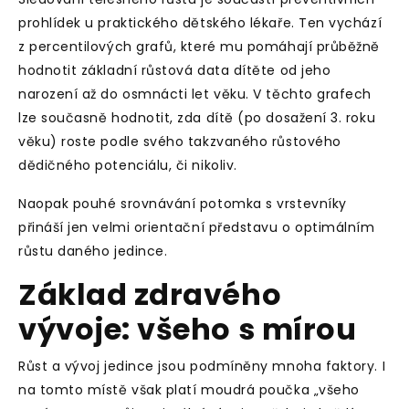
prohlídek u praktického dětského lékaře. Ten vychází
z percentilových grafů, které mu pomáhají průběžně
hodnotit základní růstová data dítěte od jeho
narození až do osmnácti let věku. V těchto grafech
lze současně hodnotit, zda dítě (po dosažení 3. roku
věku) roste podle svého takzvaného růstového
dědičného potenciálu, či nikoliv.
Naopak pouhé srovnávání potomka s vrstevníky
přináší jen velmi orientační představu o optimálním
růstu daného jedince.
Základ zdravého
vývoje: všeho s mírou
Růst a vývoj jedince jsou podmíněny mnoha faktory. I
na tomto místě však platí moudrá poučka „všeho