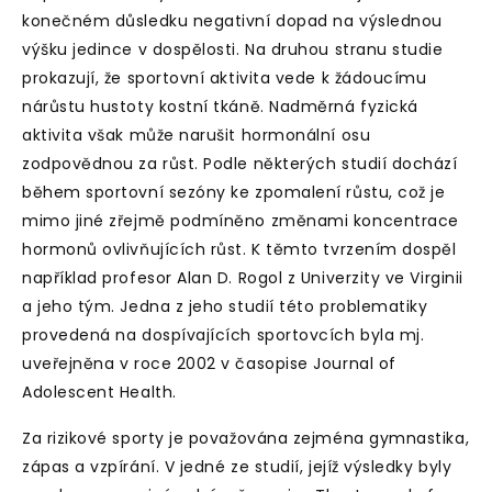
konečném důsledku negativní dopad na výslednou
výšku jedince v dospělosti. Na druhou stranu studie
prokazují, že sportovní aktivita vede k žádoucímu
nárůstu hustoty kostní tkáně. Nadměrná fyzická
aktivita však může narušit hormonální osu
zodpovědnou za růst. Podle některých studií dochází
během sportovní sezóny ke zpomalení růstu, což je
mimo jiné zřejmě podmíněno změnami koncentrace
hormonů ovlivňujících růst. K těmto tvrzením dospěl
například profesor Alan D. Rogol z Univerzity ve Virginii
a jeho tým. Jedna z jeho studií této problematiky
provedená na dospívajících sportovcích byla mj.
uveřejněna v roce 2002 v časopise Journal of
Adolescent Health.
Za rizikové sporty je považována zejména gymnastika,
zápas a vzpírání. V jedné ze studií, jejíž výsledky byly