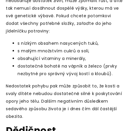
neobsahuje dostatek živin, může zpomalit růst, a dítě
tak nemusí dosáhnout dospělé výšky, kterou má ve
své genetické výbavě. Pokud chcete potomkovi
dodat všechny potřebné složky, zařaďte do jeho
jídelníčku potraviny:
s nízkým obsahem nasycených tuků,
s malým množstvím cukrů a soli,
obsahující vitaminy a minerály,
dostatečně bohaté na vápník a železo (prvky
nezbytné pro správný vývoj kostí a kloubů).
Nedostatek pohybu pak může způsobit to, že kosti a
svaly dítěte nebudou dostatečně silné k poskytování
opory jeho tělu. Dalším negativním důsledkem
sedavého způsobu života je i dnes čím dál častější
obezita.
Dědičnost