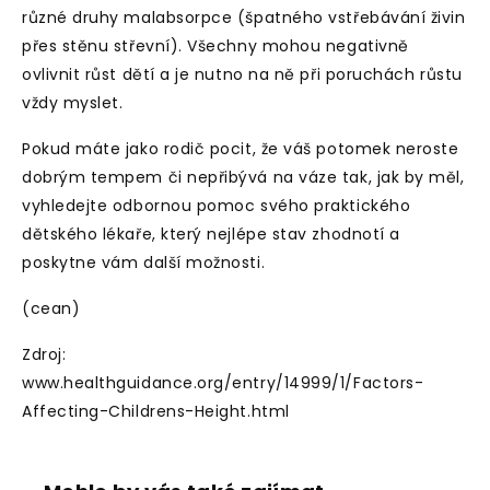
různé druhy malabsorpce (špatného vstřebávání živin
přes stěnu střevní). Všechny mohou negativně
ovlivnit růst dětí a je nutno na ně při poruchách růstu
vždy myslet.
Pokud máte jako rodič pocit, že váš potomek neroste
dobrým tempem či nepřibývá na váze tak, jak by měl,
vyhledejte odbornou pomoc svého praktického
dětského lékaře, který nejlépe stav zhodnotí a
poskytne vám další možnosti.
(cean)
Zdroj:
www.healthguidance.org/entry/14999/1/Factors-
Affecting-Childrens-Height.html