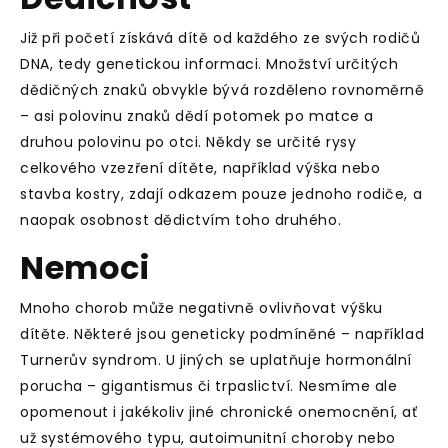
Již při početí získává dítě od každého ze svých rodičů
DNA, tedy genetickou informaci. Množství určitých
dědičných znaků obvykle bývá rozděleno rovnoměrně
– asi polovinu znaků dědí potomek po matce a
druhou polovinu po otci. Někdy se určité rysy
celkového vzezření dítěte, například výška nebo
stavba kostry, zdají odkazem pouze jednoho rodiče, a
naopak osobnost dědictvím toho druhého.
Nemoci
Mnoho chorob může negativně ovlivňovat výšku
dítěte. Některé jsou geneticky podmíněné – například
Turnerův syndrom. U jiných se uplatňuje hormonální
porucha – gigantismus či trpaslictví. Nesmíme ale
opomenout i jakékoliv jiné chronické onemocnění, ať
už systémového typu, autoimunitní choroby nebo