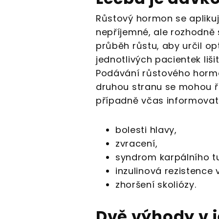
Růstový hormon se aplikuje
nepříjemné, ale rozhodně 
průběh růstu, aby určil o
jednotlivých pacientek liš
Podávání růstového hormo
druhou stranu se mohou řad
případně včas informovat 
bolesti hlavy,
zvracení,
syndrom karpálního tu
inzulinová rezistence 
zhoršení skoliózy.
Dvě výhody v