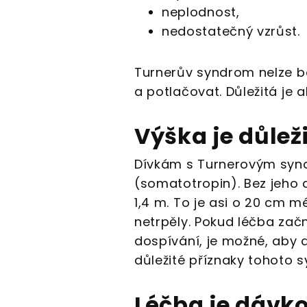
neplodnost,
nedostatečný vzrůst.
Turnerův syndrom nelze boh
a potlačovat. Důležitá je 
Výška je důlež
Dívkám s Turnerovým sy
(somatotropin). Bez jeho 
1,4 m. To je asi o 20 cm 
netrpěly. Pokud léčba zač
dospívání, je možné, aby d
důležité příznaky tohoto 
Léčba je dávk