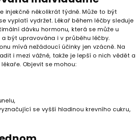
 injekčně několikrát týdně. Může to být
se vyplatí vydržet. Lékař během léčby sleduje
ptimální dávku hormonu, která se může u
it a být upravována i v průběhu léčby.
nu mívá nežádoucí účinky jen vzácně. Na
it i mezi vážné, takže je lepší o nich vědět a
lékaře. Objevit se mohou:
nelu,
vyznačující se vyšší hladinou krevního cukru,
 jednom