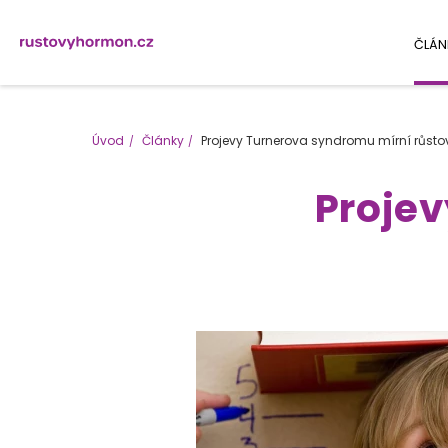
ČLÁN
Úvod
Články
Projevy Turnerova syndromu mírní růst
Proje