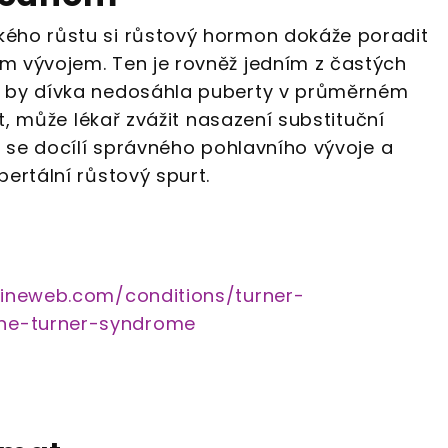
ého růstu si růstový hormon dokáže poradit
m vývojem. Ten je rovněž jedním z častých
 by dívka nedosáhla puberty v průměrném
et, může lékař zvážit nasazení substituční
ž se docílí správného pohlavního vývoje a
ertální růstový spurt.
ineweb.com/conditions/turner-
ne-turner-syndrome