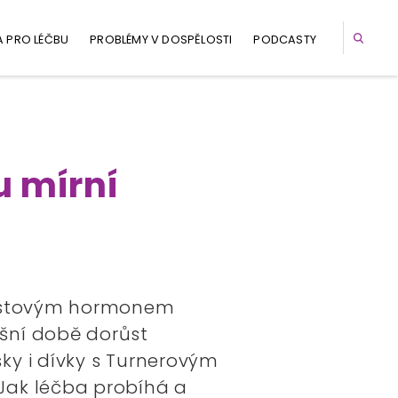
A PRO LÉČBU
PROBLÉMY V DOSPĚLOSTI
PODCASTY
 mírní
růstovým hormonem
šní době dorůst
ky i dívky s Turnerovým
ak léčba probíhá a