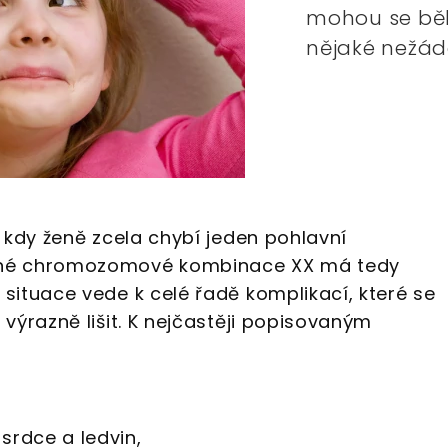
mohou se bě
nějaké nežád
 kdy ženě zcela chybí jeden pohlavní
né chromozomové kombinace XX má tedy
ituace vede k celé řadě komplikací, které se
výrazně lišit. K nejčastěji popisovaným
srdce a ledvin,