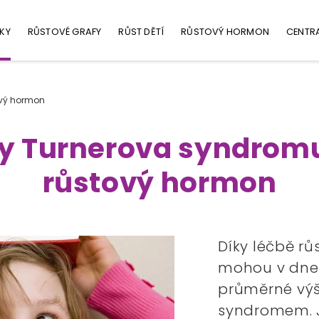
KY
RŮSTOVÉ GRAFY
RŮST DĚTÍ
RŮSTOVÝ HORMON
CENTR
ový hormon
vy Turnerova syndromu
růstový hormon
Díky léčbě 
mohou v dne
průměrné výš
syndromem. J