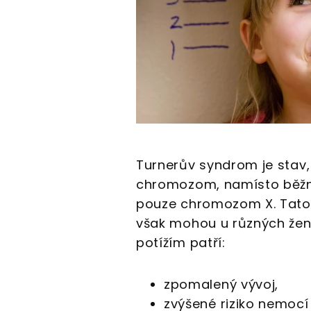
Turnerův syndrom je stav,
chromozom, namísto běž
pouze chromozom X. Tato s
však mohou u různých žen 
potížím patří:
zpomalený vývoj,
zvýšené riziko nemocí 