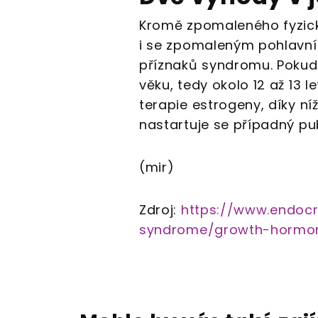
Kromě zpomaleného fyzick
i se zpomaleným pohlavní
příznaků syndromu. Pokud
věku, tedy okolo 12 až 13 l
terapie estrogeny, díky ní
nastartuje se případný pub
(mir)
Zdroj:
https://www.endocr
syndrome/growth-hormo