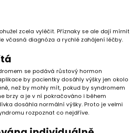
užel zcela vyléčit. Příznaky se ale dají mírnit
ale včasná diagnóza a rychlé zahájení léčby.
itá
ndromem se podává růstový hormon
aplikace by pacientky dosáhly výšky jen okolo
méně, než by mohly mít, pokud by syndromem
ne brzy a je v ní pokračováno i během
ívka dosáhla normální výšky. Proto je velmi
syndromu rozpoznat co nejdříve.
ována individuálně