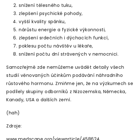
snížení tělesného tuku,
zlepšení psychické pohody,
vyšší kvality spánku,
nárůstu energie a fyzické výkonnosti,
zlepšení srdečních i dýchacích funkcí,
poklesu počtu návštěv u lékaře,
snížení počtu dní strávených v nemocnici.
Samozřejmě zde nemůžeme uvádět detaily všech
studií věnovaných účinkům podávání náhradního
růstového hormonu. Zmiňme jen, že na výzkumech se
podílely skupiny odborníků z Nizozemska, Německa,
Kanady, USA a dalších zemí.
(hah)
Zdroje:
www.medscape.org/viewarticle/458624