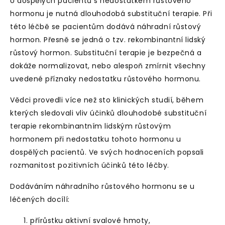
U dospělých pacientů s nedostatkem růstového
hormonu je nutná dlouhodobá substituční terapie. Při
této léčbě se pacientům dodává náhradní růstový
hormon. Přesně se jedná o tzv. rekombinantní lidský
růstový hormon. Substituční terapie je bezpečná a
dokáže normalizovat, nebo alespoň zmírnit všechny
uvedené příznaky nedostatku růstového hormonu.
Vědci provedli více než sto klinických studií, během
kterých sledovali vliv účinků dlouhodobé substituční
terapie rekombinantním lidským růstovým
hormonem při nedostatku tohoto hormonu u
dospělých pacientů. Ve svých hodnoceních popsali
rozmanitost pozitivních účinků této léčby.
Dodáváním náhradního růstového hormonu se u
léčených docílí:
přírůstku aktivní svalové hmoty,