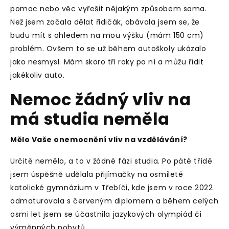
pomoc nebo věc vyřešit nějakým způsobem sama.
Než jsem začala dělat řidičák, obávala jsem se, že
budu mít s ohledem na mou výšku (mám 150 cm)
problém. Ovšem to se už během autoškoly ukázalo
jako nesmysl. Mám skoro tři roky po ní a můžu řídit
jakékoliv auto.
Nemoc žádný vliv na
má studia neměla
Mělo Vaše onemocnění vliv na vzdělávání?
Určitě nemělo, a to v žádné fázi studia. Po páté třídě
jsem úspěšně udělala přijímačky na osmileté
katolické gymnázium v Třebíči, kde jsem v roce 2022
odmaturovala s červeným diplomem a během celých
osmi let jsem se účastnila jazykových olympiád či
výměnných pobytů.