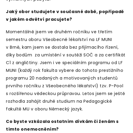
Jaký obor studujete v současné době, popřípadě
v jakém odvětví pracujete?
Momentálně jsem ve druhém ročníku ve třetím
semestru oboru Všeobecné lékařství na LF MUNI
v Brně, kam jsem se dostala bez přijímacího řízení,
díky bodům za umístění v soutěži SOČ a za certifikát
C1 z angličtiny. Jsem i ve speciálním programu od LF
MUNI (každý rok fakulta vybere do tohoto prestižního
programu 20 nadaných a motivovaných studentů
prvního ročníku z Všeobecného lékařství) tzv. P-Pool
s rozšířenou vědeckou průpravou. Letos jsem se ještě
rozhodla zahájit druhé studium na Pedagogické
fakultě MU v oboru Německý jazyk.
Co byste vzkázala ostatním dívkám či ženám s
tímto onemocněním?