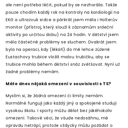
ale není potřeba léčit, pokud by se nezhoršila. Takže
pouze chodím každý rok na kontroly na kardiologii na
EKG a ultrazvuk srdce a párkrát jsem měla i Holterův
monitor (přístroj, který slouží k záznamům srdeční
aktivity po určitou dobu) na 24 hodin. V dětství jsem
měla částečné problémy se sluchem. Dvakrát jsem
byla na operaci, kdy (lékaři) do mé lehce zúžené
Eustachovy trubice vložili malou trubičku, aby se
trubice mohla během dětství snáz zvětšovat. Nyní už
žadné problémy nemám.
Máte dnes nějaká omezení v souvislosti s TS?
Myslím si, že žádná omezení či limity nemám.
Normálně funguji jako každý jiný a spokojeně studuji
vysokou školu. I sporty můžu dělat bez jakéhokoliv
omezení. Takové věci, že všude nedosáhnu, mě
opravdu netrápí, protože vždycky můžu požádat o