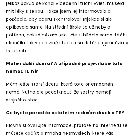
jelikož pokud se konal vícedenní třídní výlet, musela
mít léky s sebou. Takže jsem jej informovala a
požádala, aby dceru zkontroloval. Injekce si ale
aplikovala sama. Na střední škole to už nebylo
potřeba, pokud někam jela, vše si hlídala sama. Léčbu
ukončila tak v polovině studia osmiletého gymnázia v
15 letech.
Máte i další dceru? A případně projevila se tato
nemoc i u ní?
Mám ještě starší dceru, která toto onemocnění
nemá. Nutno ale podotknout, že sestry nemají
stejného otce.
Co byste poradila ostatním rodičům dívek s TS?
Hlavně si ověřujte informace, protože na internetu se
můžete dočíst o mnoha nesmyslech, které vás