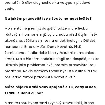
prenatálně díky diagnostice karyotypu z plodové
vody.
Na jakém pracovišti se s touto nemocí léčíte?
Momentálně jsem již dospělá, takže moje léčba
růstovým hormonem již byla zhruba před čtyřmi lety
ukončena. Léčila jsem se na endokrinologii v Dětské
nemocnici Brno u MUDr. Dany Novotné, Ph.D.
(ambulance Pediatrické kliniky Fakultní nemocnice
Brno). Stále hledám endokrinologii pro dospělé, což se
ukázalo jako problematické, protože pracoviště jsou
přetížena. Navíc nemám trvalé bydliště v Brně, a tak
mě jedno tamní pracoviště odmítlo vzít.
Máte nějaké další vady spojené s TS, vady srdce,
zraku, sluchu a jiné?
Mám mírnou hypertenzi (vysoký krevní tlak), kterou