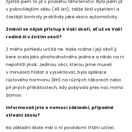
Zjistila jsem to již v průběhu těhotenství. Byla jsem již
v pokročilejším věku (45 let), takže širší vyšetření a
častější kontroly probíhaly jaksi skoro automaticky.
Změnil se nějak přístup k Vaší dceři, ať už ve Vaší
rodině či v širším okolí?
Z mého pohledu určitě ne. Naše rodina i její okolí ji
bere zcela jako plnohodnotného jedince a nikdo na ni
nepohlíží jinak. Jedinou věcí, kterou jsme museli
v minulosti hlídat a vysvětlovat, byla aplikace
růstového hormonu (RH) na různých táborech nebo
při jiných příležitostech, kdy pobývala přes noc mimo
domov.
Informovali jste o nemoci základní, případně
střední školu?
Na základní škole měl o ní povědomí třídní učitel,