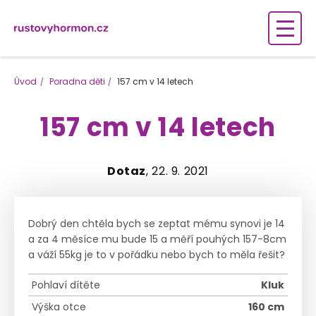
Úvod
Poradna děti
157 cm v 14 letech
157 cm v 14 letech
Dotaz
, 22. 9. 2021
Dobrý den chtěla bych se zeptat mému synovi je 14
a za 4 měsíce mu bude 15 a měří pouhých 157-8cm
a váží 55kg je to v pořádku nebo bych to měla řešit?
Pohlaví dítěte
Kluk
Výška otce
160 cm