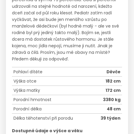
udrzovali na stejné hodnotě od narození, kdežto
dceři začal od půl roku klesat. Pediatr zatím radí
vyčkávat, že asi bude jen menšího vzrůstu po
manželově dědečkovi (byl hodně malý - ale ve své
rodině byl prý jediný takto malý). Bojím se, jestli
dcera má dostatek růstového hormonu. Je stále
kojena, moc jídla nepojí, musíme ji nutit. Jinak je
zdravá a čilá. Prosím, jsou mé obavy na místě?
Předem děkuji za odpověď.
Pohlaví dítěte
Děvče
Výška otce
182 cm
Výška matky
172 cm
Porodní hmotnost
3380 kg
Porodní délka
48 cm
Délka těhotenství při porodu
39 týden
Dostupné údaje o výšce a věku