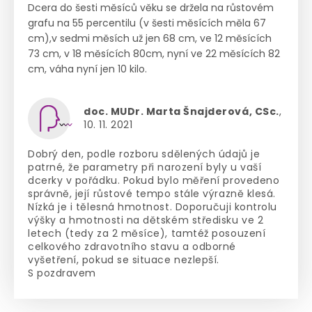
Dcera do šesti měsíců věku se držela na růstovém
grafu na 55 percentilu (v šesti měsících měla 67
cm),v sedmi měsích už jen 68 cm, ve 12 měsících
73 cm, v 18 měsících 80cm, nyní ve 22 měsících 82
cm, váha nyní jen 10 kilo.
doc. MUDr. Marta Šnajderová, CSc.
,
10. 11. 2021
Dobrý den, podle rozboru sdělených údajů je
patrné, že parametry při narození byly u vaší
dcerky v pořádku. Pokud bylo měření provedeno
správně, její růstové tempo stále výrazně klesá.
Nízká je i tělesná hmotnost. Doporučuji kontrolu
výšky a hmotnosti na dětském středisku ve 2
letech (tedy za 2 měsíce), tamtéž posouzení
celkového zdravotního stavu a odborné
vyšetření, pokud se situace nezlepší.
S pozdravem