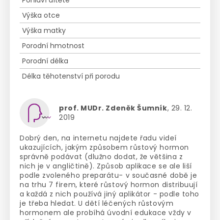
Pohlaví dítěte
Výška otce
Výška matky
Porodní hmotnost
Porodní délka
Délka těhotenství při porodu
prof. MUDr. Zdeněk Šumník
, 29. 12.
2019
Dobrý den, na internetu najdete řadu videí
ukazujících, jakým způsobem růstový hormon
správně podávat (dlužno dodat, že většina z
nich je v angličtině). Způsob aplikace se ale liší
podle zvoleného preparátu- v současné době je
na trhu 7 firem, které růstový hormon distribuují
a každá z nich používá jiný aplikátor - podle toho
je třeba hledat. U dětí léčených růstovým
hormonem ale probíhá úvodní edukace vždy v