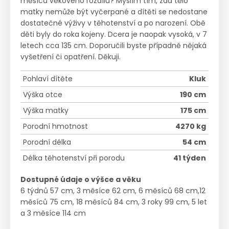
měsíců věkového rozdílu? Myslím tím, zda tělo
matky nemůže být vyčerpané a dítěti se nedostane
dostatečné výživy v těhotenství a po narození. Obě
děti byly do roka kojeny. Dcera je naopak vysoká, v 7
letech cca 135 cm. Doporučili byste případně nějaká
vyšetření či opatření. Děkuji.
Pohlaví dítěte
Kluk
Výška otce
190 cm
Výška matky
175 cm
Porodní hmotnost
4270 kg
Porodní délka
54 cm
Délka těhotenství při porodu
41 týden
Dostupné údaje o výšce a věku
6 týdnů 57 cm, 3 měsíce 62 cm, 6 měsíců 68 cm,12
měsíců 75 cm, 18 měsíců 84 cm, 3 roky 99 cm, 5 let
a 3 měsíce 114 cm