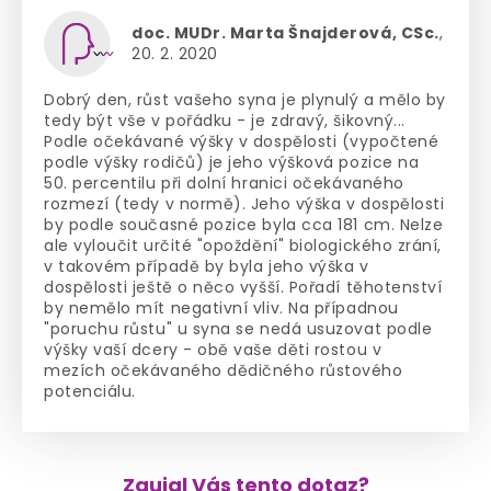
doc. MUDr. Marta Šnajderová, CSc.
,
20. 2. 2020
Dobrý den, růst vašeho syna je plynulý a mělo by
tedy být vše v pořádku - je zdravý, šikovný...
Podle očekávané výšky v dospělosti (vypočtené
podle výšky rodičů) je jeho výšková pozice na
50. percentilu při dolní hranici očekávaného
rozmezí (tedy v normě). Jeho výška v dospělosti
by podle současné pozice byla cca 181 cm. Nelze
ale vyloučit určité "opoždění" biologického zrání,
v takovém případě by byla jeho výška v
dospělosti ještě o něco vyšší. Pořadí těhotenství
by nemělo mít negativní vliv. Na případnou
"poruchu růstu" u syna se nedá usuzovat podle
výšky vaší dcery - obě vaše děti rostou v
mezích očekávaného dědičného růstového
potenciálu.
Zaujal Vás tento dotaz?