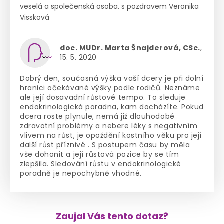
veselá a společenská osoba. s pozdravem Veronika
Vissková
doc. MUDr. Marta Šnajderová, CSc.
,
15. 5. 2020
Dobrý den, současná výška vaší dcery je při dolní
hranici očekávané výšky podle rodičů. Neznáme
ale její dosavadní růstové tempo. To sleduje
endokrinologická poradna, kam docházíte. Pokud
dcera roste plynule, nemá již dlouhodobé
zdravotní problémy a nebere léky s negativním
vlivem na růst, je opoždění kostního věku pro její
další růst příznivé . S postupem času by měla
vše dohonit a její růstová pozice by se tím
zlepšila. Sledování růstu v endokrinologické
poradně je nepochybně vhodné.
Zaujal Vás tento dotaz?