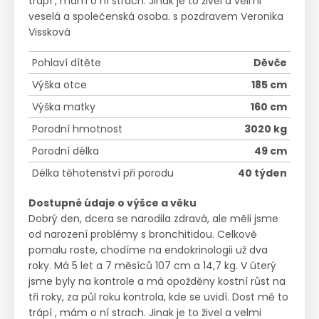
trápí , mám o ní strach. Jinak je to živel a velmi
veselá a společenská osoba. s pozdravem Veronika
Vissková
Pohlaví dítěte
Děvče
Výška otce
185 cm
Výška matky
160 cm
Porodní hmotnost
3020 kg
Porodní délka
49 cm
Délka těhotenství při porodu
40 týden
Dostupné údaje o výšce a věku
Dobrý den, dcera se narodila zdravá, ale měli jsme
od narození problémy s bronchitidou. Celkově
pomalu roste, chodíme na endokrinologii už dva
roky. Má 5 let a 7 měsíců 107 cm a 14,7 kg. V úterý
jsme byly na kontrole a má opožděny kostní růst na
tři roky, za půl roku kontrola, kde se uvidí. Dost mě to
trápí , mám o ní strach. Jinak je to živel a velmi