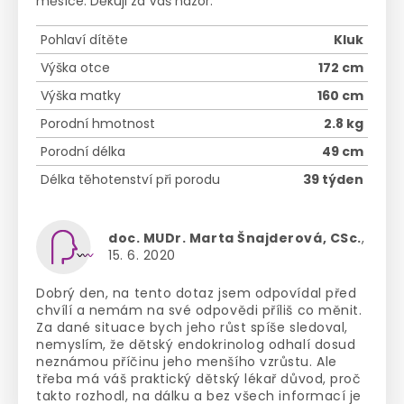
měsíce. Děkuji za Váš názor.
Pohlaví dítěte
Kluk
Výška otce
172 cm
Výška matky
160 cm
Porodní hmotnost
2.8 kg
Porodní délka
49 cm
Délka těhotenství při porodu
39 týden
doc. MUDr. Marta Šnajderová, CSc.
,
15. 6. 2020
Dobrý den, na tento dotaz jsem odpovídal před
chvílí a nemám na své odpovědi příliš co měnit.
Za dané situace bych jeho růst spíše sledoval,
nemyslím, že dětský endokrinolog odhalí dosud
neznámou příčinu jeho menšího vzrůstu. Ale
třeba má váš praktický dětský lékař důvod, proč
takto rozhodl, na dálku a bez všech informací je