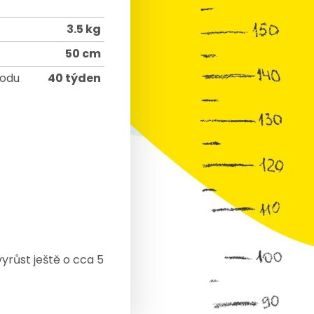
3.5 kg
50 cm
rodu
40 týden
yrůst ještě o cca 5