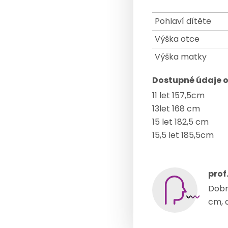
Pohlaví dítěte
Výška otce
Výška matky
Dostupné údaje o
11 let 157,5cm
13let 168 cm
15 let 182,5 cm
15,5 let 185,5cm
prof
Dobr
cm, 