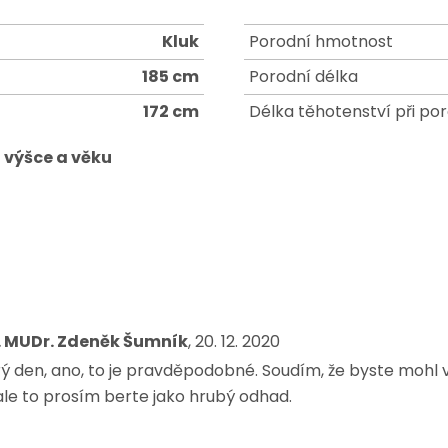
Kluk
Porodní hmotnost
185 cm
Porodní délka
172 cm
Délka těhotenství při po
 výšce a věku
. MUDr. Zdeněk Šumník
, 20. 12. 2020
ý den, ano, to je pravděpodobné. Soudím, že byste mohl v
ale to prosím berte jako hrubý odhad.