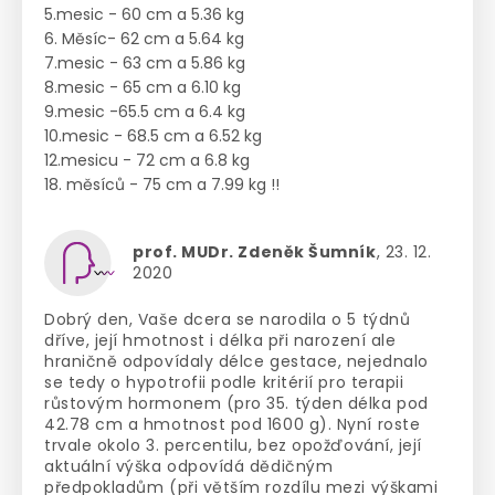
5.mesic - 60 cm a 5.36 kg
6. Měsíc- 62 cm a 5.64 kg
7.mesic - 63 cm a 5.86 kg
8.mesic - 65 cm a 6.10 kg
9.mesic -65.5 cm a 6.4 kg
10.mesic - 68.5 cm a 6.52 kg
12.mesicu - 72 cm a 6.8 kg
18. měsíců - 75 cm a 7.99 kg !!
prof. MUDr. Zdeněk Šumník
, 23. 12.
2020
Dobrý den, Vaše dcera se narodila o 5 týdnů
dříve, její hmotnost i délka při narození ale
hraničně odpovídaly délce gestace, nejednalo
se tedy o hypotrofii podle kritérií pro terapii
růstovým hormonem (pro 35. týden délka pod
42.78 cm a hmotnost pod 1600 g). Nyní roste
trvale okolo 3. percentilu, bez opožďování, její
aktuální výška odpovídá dědičným
předpokladům (při větším rozdílu mezi výškami