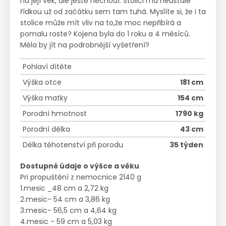
na její vek, ale ještě nechodí. Stolici má neustale
řídkou už od začátku sem tam tuhá. Myslíte si, že i ta
stolice může mít vliv na to,že moc nepřibírá a
pomalu roste? Kojena byla do 1 roku a 4 měsíců.
Měla by jít na podrobnější vyšetření?
Pohlaví dítěte
Výška otce
181 cm
Výška matky
154 cm
Porodní hmotnost
1790 kg
Porodní délka
43 cm
Délka těhotenství při porodu
35 týden
Dostupné údaje o výšce a věku
Pri propuštění z nemocnice 2140 g
1.mesic _48 cm a 2,72 kg
2.mesic- 54 cm a 3,86 kg
3.mesic- 56,5 cm a 4,64 kg
4.mesic - 59 cm a 5,03 kg