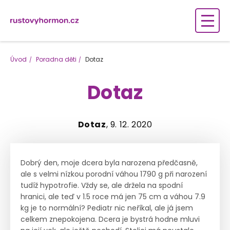
Úvod
Poradna děti
Dotaz
Dotaz
Dotaz
, 9. 12. 2020
Dobrý den, moje dcera byla narozena předčasně,
ale s velmi nízkou porodní váhou 1790 g při narození
tudíž hypotrofie. Vždy se, ale držela na spodní
hranici, ale teď v 1.5 roce má jen 75 cm a váhou 7.9
kg je to normální? Pediatr nic neříkal, ale já jsem
celkem znepokojena. Dcera je bystrá hodne mluvi