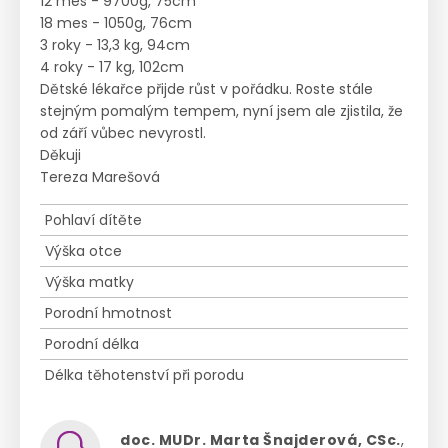
12 mes - 9700g, 75cm
18 mes - 1050g, 76cm
3 roky - 13,3 kg, 94cm
4 roky - 17 kg, 102cm
Dětské lékařce přijde růst v pořádku. Roste stále
stejným pomalým tempem, nyní jsem ale zjistila, že
od září vůbec nevyrostl.
Děkuji
Tereza Marešová
Pohlaví dítěte
Výška otce
Výška matky
Porodní hmotnost
Porodní délka
Délka těhotenství při porodu
doc. MUDr. Marta Šnajderová, CSc.
,