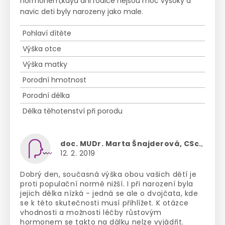
hormonem,kdya ani rodice nejsou moc vysoky a
navic deti byly narozeny jako male.
Pohlaví dítěte
Výška otce
Výška matky
Porodní hmotnost
Porodní délka
Délka těhotenství při porodu
doc. MUDr. Marta Šnajderová, CSc.
,
12. 2. 2019
Dobrý den, současná výška obou vašich dětí je
proti populační normě nižší. I při narození byla
jejich délka nízká - jedná se ale o dvojčata, kde
se k této skutečnosti musí přihlížet. K otázce
vhodnosti a možnosti léčby růstovým
hormonem se takto na dálku nelze vyjádřit.