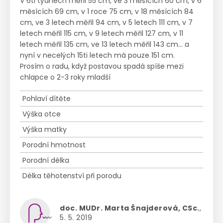
V 6ti týdnech měřil 55 cm, ve 3 měsících 60 cm, v 6
měsících 69 cm, v 1 roce 75 cm, v 18 měsících 84
cm, ve 3 letech měřil 94 cm, v 5 letech 111 cm, v 7
letech měřil 115 cm, v 9 letech měřil 127 cm, v 11
letech měřil 135 cm, ve 13 letech měřil 143 cm... a
nyní v necelých 15ti letech má pouze 151 cm.
Prosím o radu, když postavou spadá spíše mezi
chlapce o 2-3 roky mladší
Pohlaví dítěte
Výška otce
Výška matky
Porodní hmotnost
Porodní délka
Délka těhotenství při porodu
doc. MUDr. Marta Šnajderová, CSc.
,
5. 5. 2019