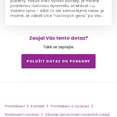
puberty. Pokud otec vyrostl později, je možné
podobnou růstovou dynamiku očekávat i u
Vašeho syna - slíbit to ale samozřejmě nelze, je
možné, že zdědil více "růstových genů" po Vás...
Zaujal Vás tento dotaz?
Také se zeptejte.
POLOŽIT DOTAZ DO PORADNY
Prohlášení
|
Kontakt
|
Prohlášení o cookies
|
Nastavení cookies
|
Zásady zpracování osobních údajů