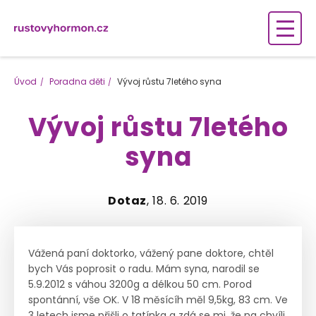
Úvod
Poradna děti
Vývoj růstu 7letého syna
Vývoj růstu 7letého
syna
Dotaz
, 18. 6. 2019
Vážená paní doktorko, vážený pane doktore, chtěl
bych Vás poprosit o radu. Mám syna, narodil se
5.9.2012 s váhou 3200g a délkou 50 cm. Porod
spontánní, vše OK. V 18 měsícíh měl 9,5kg, 83 cm. Ve
3 letech jsme přišli o tatínka a zdá se mi, že na chvíli