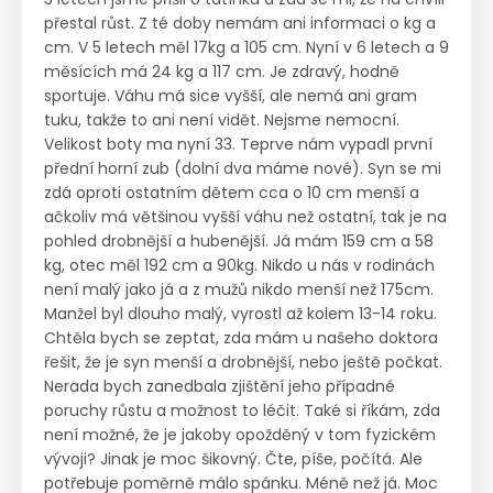
přestal růst. Z té doby nemám ani informaci o kg a
cm. V 5 letech měl 17kg a 105 cm. Nyní v 6 letech a 9
měsících má 24 kg a 117 cm. Je zdravý, hodně
sportuje. Váhu má sice vyšší, ale nemá ani gram
tuku, takže to ani není vidět. Nejsme nemocní.
Velikost boty ma nyní 33. Teprve nám vypadl první
přední horní zub (dolní dva máme nové). Syn se mi
zdá oproti ostatním dětem cca o 10 cm menší a
ačkoliv má většinou vyšší váhu než ostatní, tak je na
pohled drobnější a hubenější. Já mám 159 cm a 58
kg, otec měl 192 cm a 90kg. Nikdo u nás v rodinách
není malý jako já a z mužů nikdo menší než 175cm.
Manžel byl dlouho malý, vyrostl až kolem 13-14 roku.
Chtěla bych se zeptat, zda mám u našeho doktora
řešit, že je syn menší a drobnější, nebo ještě počkat.
Nerada bych zanedbala zjištění jeho případné
poruchy růstu a možnost to léčit. Také si říkám, zda
není možné, že je jakoby opožděný v tom fyzickém
vývoji? Jinak je moc šikovný. Čte, píše, počítá. Ale
potřebuje poměrně málo spánku. Méně než já. Moc