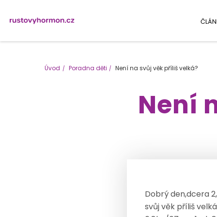
ČLÁN
Úvod
Poradna děti
Není na svůj věk příliš velká?
Není n
Dobrý den,dcera 2,
svůj věk příliš ve