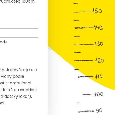
170cm,otec 180cm.
rodu
. Její výška je ale
 vlohy podle
sti v ambulanci
ude při preventivní
í dětský lékař),
ci.