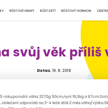
KY
RŮSTOVÉ GRAFY
RŮST DĚTÍ
RŮSTOVÝ HORMON
CENTR
a svůj věk příliš
Dotaz
, 19. 8. 2019
5 roku,porodní váha 3270g 50cm,nyní 16,3kg a 97cm.Dota
lká, oblečení odpovídá na 3-4 leté dítě.3 měs.váha/výška