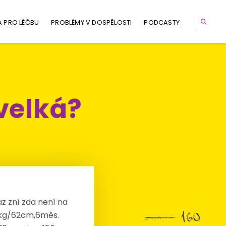
A PRO LÉČBU
PROBLÉMY V DOSPĚLOSTI
PODCASTY
 velká?
z zní zda není na
 6kg/62cm,6měs.