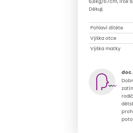
6,8kg/67cm, 1rok 
Děkuji.
Pohlaví dítěte
Výška otce
Výška matky
doc.
Dobrý
zatí
rodi
děts
proh
poto