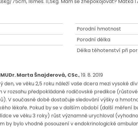
8,8kg/75cm, 18měs. 11,5kg. Mám se znepokojovat? Matka 
Porodní hmotnost
Porodní délka
Délka těhotenství při po
 MUDr. Marta Šnajderová, CSc.
, 19. 8. 2019
 den, ve věku 2,5 roku náleží vaše dcera mezi vysoké dívky
m v rozsahu předpokládané rodičovské predikce (růstové
čů). V současné době dostačuje sledování výšky a hmotno
kého lékaře. Pokud by se v dalším období (další měření b
lídce ve věku 3 roky) růst významně urychloval (vyhodnot
m by bylo vhodné posouzení v endokrinologické ambulan