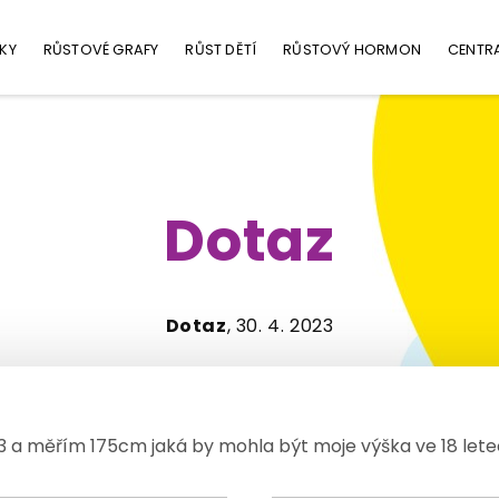
KY
RŮSTOVÉ GRAFY
RŮST DĚTÍ
RŮSTOVÝ HORMON
CENTR
Dotaz
Dotaz
, 30. 4. 2023
3 a měřím 175cm jaká by mohla být moje výška ve 18 let