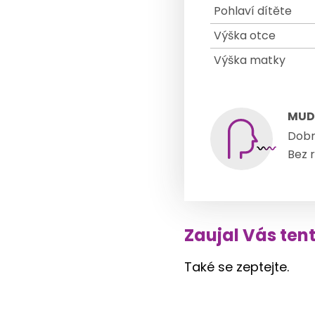
Pohlaví dítěte
Výška otce
Výška matky
MUDr
Dobr
Bez r
Zaujal Vás ten
Také se zeptejte.