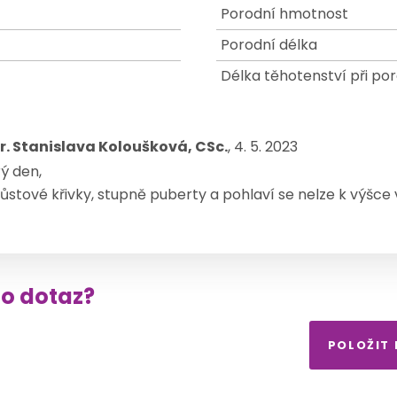
Porodní hmotnost
Porodní délka
Délka těhotenství při po
. Stanislava Koloušková, CSc.
, 4. 5. 2023
ý den,
ůstové křivky, stupně puberty a pohlaví se nelze k výšce v
to dotaz?
POLOŽIT