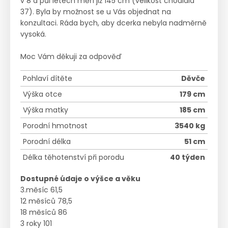
v 8 a půl letech měří již 145 cm (velikost chodidla
37). Byla by možnost se u Vás objednat na
konzultaci. Ráda bych, aby dcerka nebyla nadměrně
vysoká.
Moc Vám děkuji za odpověď
Pohlaví dítěte
Děvče
Výška otce
179 cm
Výška matky
185 cm
Porodní hmotnost
3540 kg
Porodní délka
51 cm
Délka těhotenství při porodu
40 týden
Dostupné údaje o výšce a věku
3.měsíc 61,5
12 měsíců 78,5
18 měsíců 86
3 roky 101