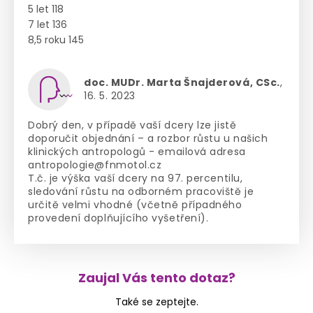
5 let 118
7 let 136
8,5 roku 145
doc. MUDr. Marta Šnajderová, CSc.
,
16. 5. 2023
Dobrý den, v případě vaší dcery lze jistě
doporučit objednání – a rozbor růstu u našich
klinických antropologů - emailová adresa
antropologie@fnmotol.cz
T.č. je výška vaší dcery na 97. percentilu,
sledování růstu na odborném pracoviště je
určitě velmi vhodné (včetně případného
provedení doplňujícího vyšetření).
Zaujal Vás tento dotaz?
Také se zeptejte.