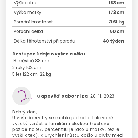
Výška otce
183 cm
Výška matky
173 cm
Porodní hmotnost
3.61 kg
Porodní délka
50 cm
Délka těhotenství při porodu
40 týden
Dostupné údaje o výšce a věku
18 měsíců 88 cm
3 roky 102 cm
5 let 122 cm, 22 kg
Odpověď odborníka
, 28. 11. 2023
Dobrý den,
U vaší dcery by se mohlo jednat o takzvaně
vysoký vzrůst s familiární složkou (růstová
pozice na 97. percentilu je jako u matky, též je
vyšší otec). K urychlení růstu došlo u dívky mezi