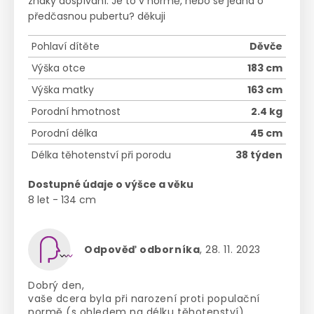
znaky dospívání. Je to v normě, nebo se jedná o
předčasnou pubertu? děkuji
Pohlaví dítěte
Děvče
Výška otce
183 cm
Výška matky
163 cm
Porodní hmotnost
2.4 kg
Porodní délka
45 cm
Délka těhotenství při porodu
38 týden
Dostupné údaje o výšce a věku
8 let - 134 cm
Odpověď odborníka
, 28. 11. 2023
Dobrý den,
vaše dcera byla při narození proti populační
normě (s ohledem na délku těhotenství)