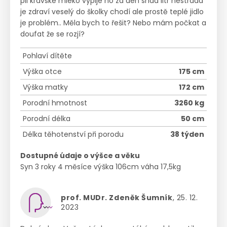
pil kravské mléko vypije ho za den snad litr nestradá
je zdraví veselý do školky chodí ale prostě teplé jidlo
je problém.. Měla bych to řešit? Nebo mám počkat a
doufat že se rozjí?
Pohlaví dítěte
Výška otce
175 cm
Výška matky
172 cm
Porodní hmotnost
3260 kg
Porodní délka
50 cm
Délka těhotenství při porodu
38 týden
Dostupné údaje o výšce a věku
Syn 3 roky 4 měsíce výška 106cm váha 17,5kg
prof. MUDr. Zdeněk Šumník
, 25. 12.
2023