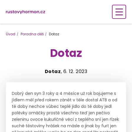
Úvod
Poradna děti
Dotaz
Dotaz
Dotaz
, 6. 12. 2023
Dobrý den syn 3 roky a 4 měsíce už rok bojujeme s
jídlem měl před rokem zánět v těle dostal ATB a od
té doby nechce vůbec teplé jidlo do té doby jedl
polévky omáčky prostě všechno teď jen pečivo
zeleninu ovoce kukuřičné věci z teplého sní jen řízek
suché těstoviny hrášek na másle a jinak by furt jen