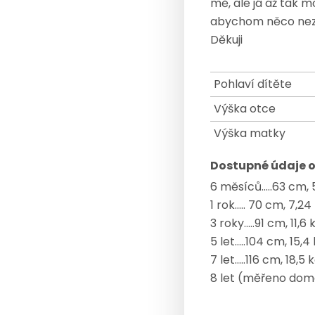
mě, ale já až tak m
abychom něco nez
Děkuji
Pohlaví dítěte
Výška otce
Výška matky
Dostupné údaje o
6 měsíců.....63 cm,
1 rok..... 70 cm, 7,24
3 roky.....91 cm, 11,6 
5 let.....104 cm, 15,4
7 let.....116 cm, 18,5 
8 let (měřeno doma)