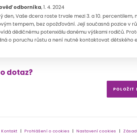
ověď odborníka
, 1. 4. 2024
ý den, Vaše dcera roste trvale mezi 3. a 10. percentilem
ovým tempem, bez opožďování. Její současná pozice v rů
vídá dědičnému potenxiálu danému výškami rodičů. Proto
dná o poruchu růstu a není nutné kontaktovat dětského 
to dotaz?
POLOŽIT
Kontakt
|
Prohlášení o cookies
|
Nastavení cookies
|
Zásad