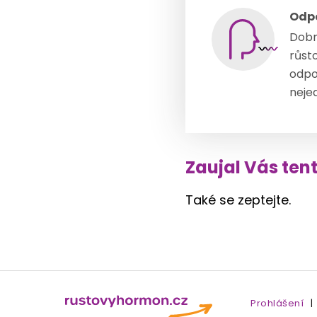
Odp
Dobr
růst
odpo
neje
Zaujal Vás ten
Také se zeptejte.
Prohlášení
|