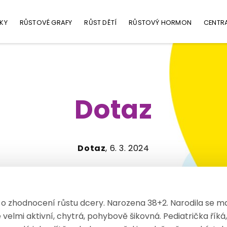
KY
RŮSTOVÉ GRAFY
RŮST DĚTÍ
RŮSTOVÝ HORMON
CENTR
Dotaz
Dotaz
, 6. 3. 2024
o zhodnocení růstu dcery. Narozena 38+2. Narodila se ma
e velmi aktivní, chytrá, pohybově šikovná. Pediatrička říká