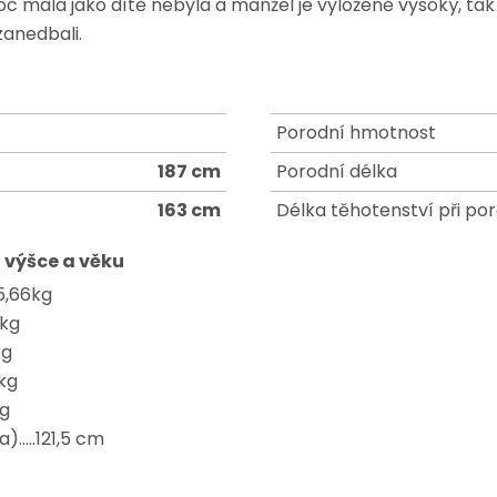
oc malá jako dítě nebyla a manžel je vyloženě vysoký, tak
anedbali.
Porodní hmotnost
187 cm
Porodní délka
163 cm
Délka těhotenství při po
 výšce a věku
 5,66kg
 kg
kg
 kg
kg
.....121,5 cm