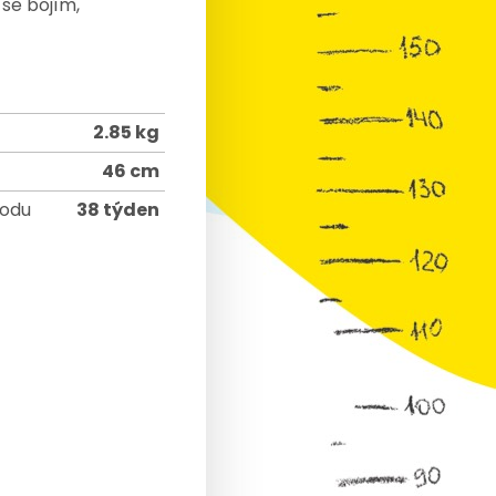
 se bojím,
2.85 kg
46 cm
rodu
38 týden