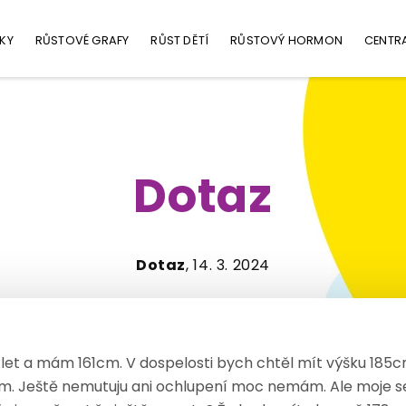
KY
RŮSTOVÉ GRAFY
RŮST DĚTÍ
RŮSTOVÝ HORMON
CENTR
Dotaz
Dotaz
, 14. 3. 2024
4 let a mám 161cm. V dospelosti bych chtěl mít výšku 185
. Ještě nemutuju ani ochlupení moc nemám. Ale moje s