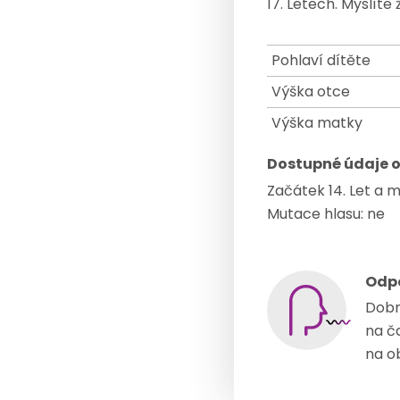
17. Letech. Myslít
Pohlaví dítěte
Výška otce
Výška matky
Dostupné údaje o
Začátek 14. Let a
Mutace hlasu: ne
Odp
Dobrý
na č
na o