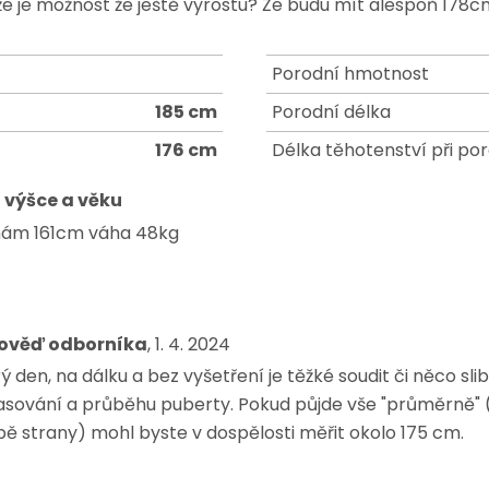
e že je možnost že ještě vyrostu? Že budu mít alespoň 178
Porodní hmotnost
185 cm
Porodní délka
176 cm
Délka těhotenství při po
 výšce a věku
 mám 161cm váha 48kg
ověď odborníka
, 1. 4. 2024
 den, na dálku a bez vyšetření je těžké soudit či něco sli
asování a průběhu puberty. Pokud půjde vše "průměrně" (
bě strany) mohl byste v dospělosti měřit okolo 175 cm.