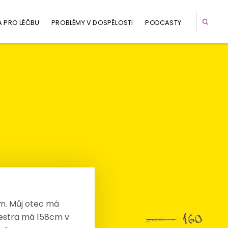
A PRO LÉČBU
PROBLÉMY V DOSPĚLOSTI
PODCASTY
cm. Můj otec má
estra má 158cm v