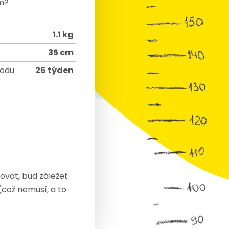
cm?
1.1 kg
35 cm
rodu
26 týden
bovat, bud záležet
což nemusí, a to