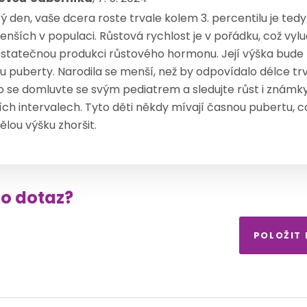
 den, vaše dcera roste trvale kolem 3. percentilu je tedy
enších v populaci. Růstová rychlost je v pořádku, což vylu
statečnou produkci růstového hormonu. Její výška bude 
ku puberty. Narodila se menší, než by odpovídalo délce tr
o se domluvte se svým pediatrem a sledujte růst i známk
ích intervalech. Tyto děti někdy mívají časnou pubertu, c
ělou výšku zhoršit.
to dotaz?
POLOŽIT