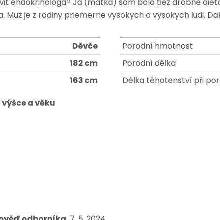
it endokrinologa? Ja (matka) som bola tiez drobne dieta a
ia. Muz je z rodiny priemerne vysokych a vysokych ludi. D
Děvče
Porodní hmotnost
182 cm
Porodní délka
163 cm
Délka těhotenství při po
 výšce a věku
ověď odborníka
, 7. 5. 2024