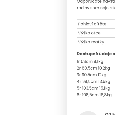
Odporucate navstiv
rodiny som najnizs
Pohlaví dítěte
Výška otce
Výška matky
Dostupné údaje o
1r 68cm 8,1kg
2r 80,5cm 10,2kg
3r 90,5cm 12kg
4r 98,5cm 13,5kg
5r 103,5cm 15,1kg
6r 108,5cm 16,8kg
Odp