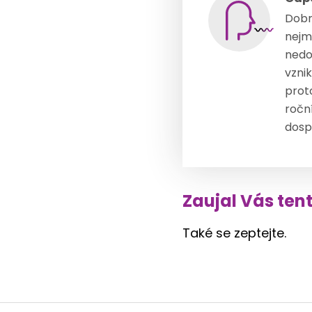
Dobrý
nejm
nedo
vzni
prot
ročn
dosp
Zaujal Vás ten
Také se zeptejte.