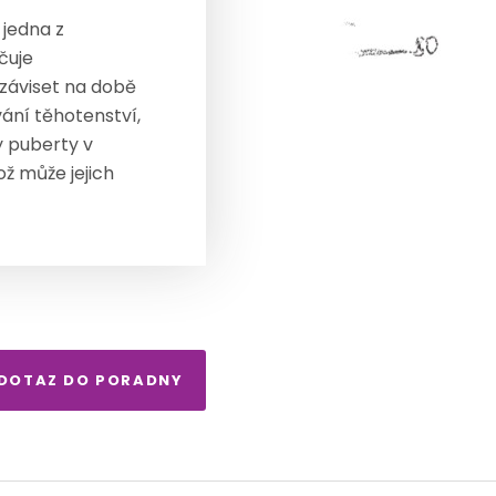
 jedna z
čuje
záviset na době
vání těhotenství,
y puberty v
ož může jejich
 DOTAZ DO PORADNY