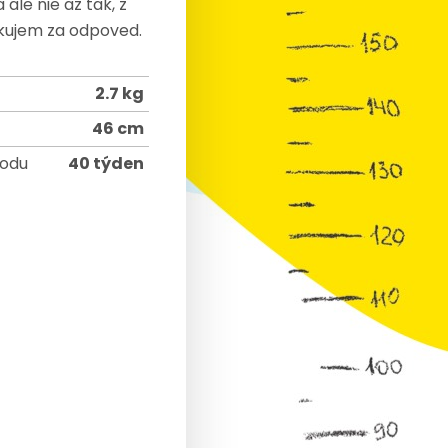
le nie az tak, z
akujem za odpoved.
2.7 kg
46 cm
rodu
40 týden