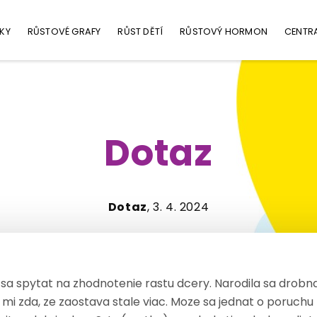
KY
RŮSTOVÉ GRAFY
RŮST DĚTÍ
RŮSTOVÝ HORMON
CENTR
Dotaz
Dotaz
, 3. 4. 2024
a spytat na zhodnotenie rastu dcery. Narodila sa drobn
 mi zda, ze zaostava stale viac. Moze sa jednat o poruchu