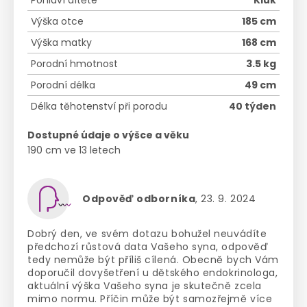
Pohlaví dítěte
Kluk
Výška otce
185 cm
Výška matky
168 cm
Porodní hmotnost
3.5 kg
Porodní délka
49 cm
Délka těhotenství při porodu
40 týden
Dostupné údaje o výšce a věku
190 cm ve 13 letech
Odpověď odborníka
, 23. 9. 2024
Dobrý den, ve svém dotazu bohužel neuvádíte
předchozí růstová data Vašeho syna, odpověď
tedy nemůže být příliš cílená. Obecně bych Vám
doporučil dovyšetření u dětského endokrinologa,
aktuální výška Vašeho syna je skutečně zcela
mimo normu. Příčin může být samozřejmě více