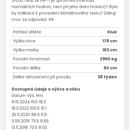
(PLDD říkal, že IGF-1 je uprostřed intervalu
normálních hodnot, není při jeho dolní hranici)? Byla
by indikace k provedení klonidinového testu? Děkuji
moc za odpověď. KN
Pohlaví dítěte
Kluk
Výška otce
178 cm
Výška matky
163 cm
Porodní hmotnost
2950 kg
Porodní délka
50 cm
Délka těhotenství při porodu
38 týden
Dostupné údaje o výšce a věku
Datum Výš. Hm.
8.10.2024 111.5 18.3
18.11.2022 100.5 15.1
25.11.2020 86.5 11.9
11.06.2019 75.5 9.66
13.11.2018 70.5 8.03