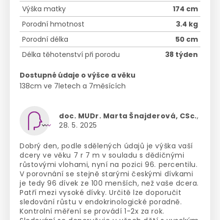
Výška matky
174 cm
Porodní hmotnost
3.4 kg
Porodní délka
50 cm
Délka těhotenství při porodu
38 týden
Dostupné údaje o výšce a věku
138cm ve 7letech a 7měsících
doc. MUDr. Marta Šnajderová, CSc.
,
28. 5. 2025
Dobrý den, podle sdělených údajů je výška vaší
dcery ve věku 7 r 7 m v souladu s dědičnými
růstovými vlohami, nyní na pozici 96. percentilu.
V porovnání se stejně starými českými dívkami
je tedy 96 dívek ze 100 menších, než vaše dcera.
Patří mezi vysoké dívky. Určitě lze doporučit
sledování růstu v endokrinologické poradně.
Kontrolní měření se provádí 1-2x za rok.