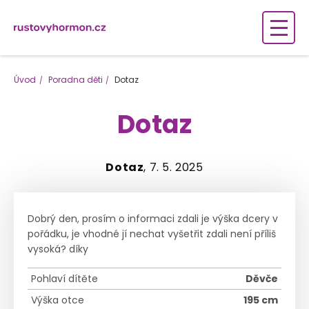
Úvod
Poradna děti
Dotaz
Dotaz
Dotaz
, 7. 5. 2025
Dobrý den, prosím o informaci zdali je výška dcery v
pořádku, je vhodné jí nechat vyšetřit zdali není příliš
vysoká? díky
Pohlaví dítěte
Děvče
Výška otce
195 cm