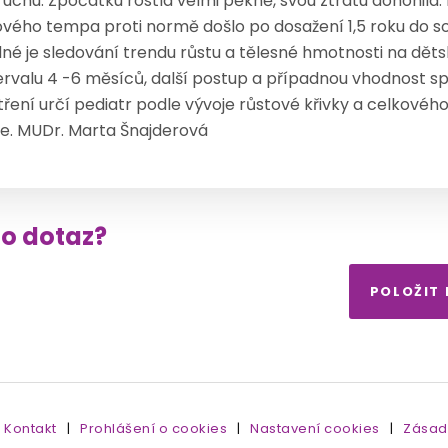
ruchu. Zpočátku rostla velmi pěkně, svou ztrátu dohonila
ového tempa proti normě došlo po dosažení 1,5 roku do s
né je sledování trendu růstu a tělesné hmotnosti na dět
tervalu 4 -6 měsíců, další postup a případnou vhodnost s
tření určí pediatr podle vývoje růstové křivky a celkovéh
te. MUDr. Marta Šnajderová
to dotaz?
POLOŽIT
Kontakt
|
Prohlášení o cookies
|
Nastavení cookies
|
Zásad