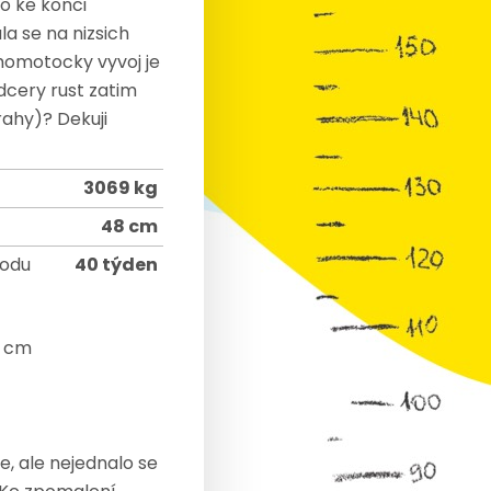
lo ke konci
la se na nizsich
chomotocky vyvoj je
dcery rust zatim
rahy)? Dekuji
3069 kg
48 cm
rodu
40 týden
1 cm
e, ale nejednalo se