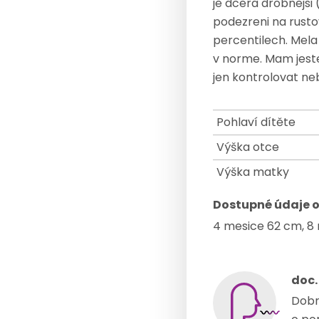
je dcera drobnejsi 
podezreni na rusto
percentilech. Mela 
v norme. Mam jeste
jen kontrolovat ne
Pohlaví dítěte
Výška otce
Výška matky
Dostupné údaje o
4 mesice 62 cm, 8 
doc.
Dobr