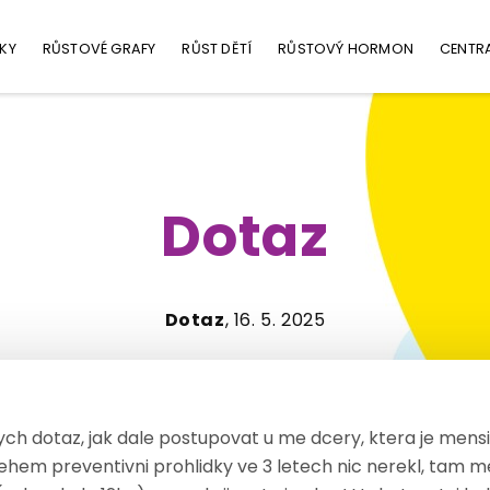
KY
RŮSTOVÉ GRAFY
RŮST DĚTÍ
RŮSTOVÝ HORMON
CENTR
Dotaz
Dotaz
, 16. 5. 2025
ch dotaz, jak dale postupovat u me dcery, ktera je mensi
behem preventivni prohlidky ve 3 letech nic nerekl, tam m