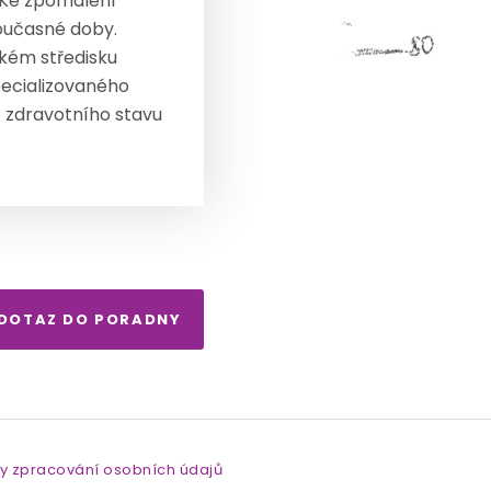
. Ke zpomalení
oučasné doby.
ském středisku
pecializovaného
o zdravotního stavu
 DOTAZ DO PORADNY
y zpracování osobních údajů