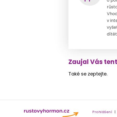
o po
růst
Vhod
v in
vyše
dítě
Zaujal Vás ten
Také se zeptejte.
Prohlášení
|