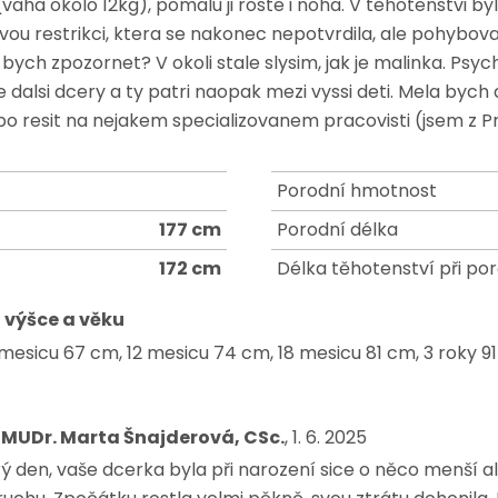
(vaha okolo 12kg), pomalu ji roste i noha. V tehotenstvi by
vou restrikci, ktera se nakonec nepotvrdila, ale pohybova
bych zpozornet? V okoli stale slysim, jak je malinka. Psy
 dalsi dcery a ty patri naopak mezi vyssi deti. Mela bych 
bo resit na nejakem specializovanem pracovisti (jsem z P
Porodní hmotnost
177 cm
Porodní délka
172 cm
Délka těhotenství při po
 výšce a věku
mesicu 67 cm, 12 mesicu 74 cm, 18 mesicu 81 cm, 3 roky 9
 MUDr. Marta Šnajderová, CSc.
, 1. 6. 2025
ý den, vaše dcerka byla při narození sice o něco menší al