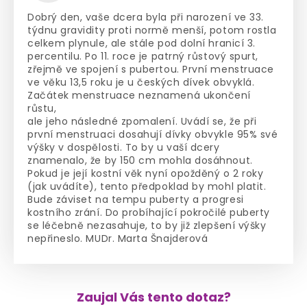
Dobrý den, vaše dcera byla při narození ve 33.
týdnu gravidity proti normě menší, potom rostla
celkem plynule, ale stále pod dolní hranicí 3.
percentilu. Po 11. roce je patrný růstový spurt,
zřejmě ve spojení s pubertou. První menstruace
ve věku 13,5 roku je u českých dívek obvyklá.
Začátek menstruace neznamená ukončení
růstu,
ale jeho následné zpomalení. Uvádí se, že při
první menstruaci dosahují dívky obvykle 95% své
výšky v dospělosti. To by u vaší dcery
znamenalo, že by 150 cm mohla dosáhnout.
Pokud je její kostní věk nyní opožděný o 2 roky
(jak uvádíte), tento předpoklad by mohl platit.
Bude záviset na tempu puberty a progresi
kostního zrání. Do probíhající pokročilé puberty
se léčebně nezasahuje, to by již zlepšení výšky
nepřineslo. MUDr. Marta Šnajderová
Zaujal Vás tento dotaz?