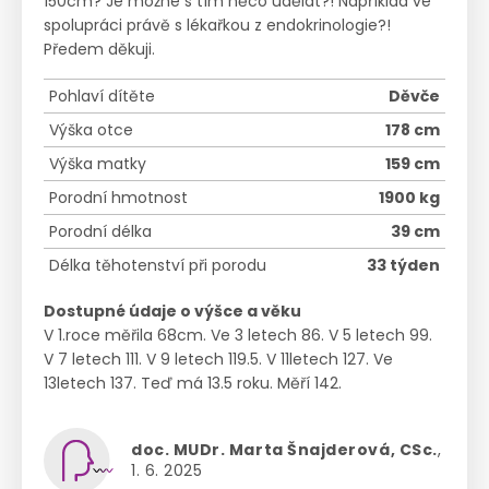
150cm? Je možné s tím něco udělat?! Například ve
spolupráci právě s lékařkou z endokrinologie?!
Předem děkuji.
Pohlaví dítěte
Děvče
Výška otce
178 cm
Výška matky
159 cm
Porodní hmotnost
1900 kg
Porodní délka
39 cm
Délka těhotenství při porodu
33 týden
Dostupné údaje o výšce a věku
V 1.roce měřila 68cm. Ve 3 letech 86. V 5 letech 99.
V 7 letech 111. V 9 letech 119.5. V 11letech 127. Ve
13letech 137. Teď má 13.5 roku. Měří 142.
doc. MUDr. Marta Šnajderová, CSc.
,
1. 6. 2025