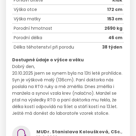
Pohlaví dítěte
Kluk
Výška otce
172 cm
Výška matky
153 cm
Porodní hmotnost
2690 kg
Porodní délka
46 cm
Délka těhotenství při porodu
38 týden
Dostupné údaje o výšce a věku
Dobrý den,
20.10.2025 jsem se synem byla na 13ti leté prohlídce.
Syn je výškově malý (136cm). Paní doktorka nás
poslala na RTG ruky a mě změřila. Dnes změřila i
manžela a synovi vzala krev (nalačno). Manžel se
ptal na výsledky RTG a paní doktorka mu řekla, že
délka kostí odpovídá na 9.let a stáří kostí na 13.let.
Ještě má donést do laboratoře vzorek stolice.
MUDr. Stanislava Koloušková, CSc.
,