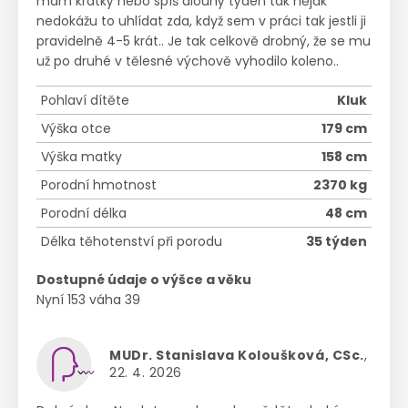
mám krátký nebo spíš dlouhý týden tak nějak
nedokážu to uhlídat zda, když sem v práci tak jestli ji
pravidelně 4-5 krát.. Je tak celkově drobný, že se mu
už po druhé v tělesné výchově vyhodilo koleno..
Pohlaví dítěte
Kluk
Výška otce
179 cm
Výška matky
158 cm
Porodní hmotnost
2370 kg
Porodní délka
48 cm
Délka těhotenství při porodu
35 týden
Dostupné údaje o výšce a věku
Nyní 153 váha 39
MUDr. Stanislava Koloušková, CSc.
,
22. 4. 2026