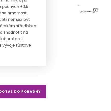
ch normy. Byla
 o pouhých +0,5
ě se hmotnost
 dětí nemusí být
ětském středisku s
ba zhodnotit na
 laboratorní
e vývoje růstové
 DOTAZ DO PORADNY