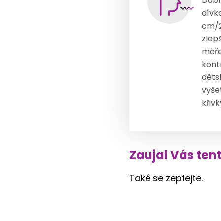
Dobr
dívk
cm/2
zlep
měře
kont
děts
vyše
křiv
Zaujal Vás ten
Také se zeptejte.