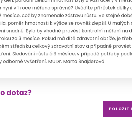
ý den, porodní délka i hmotnost byly u vaší dcery v mezí
a nyní v 1 roce měřena správně? Uvádíte přírůstek délky
 měsíce, což by znamenalo zástavu růstu. Ve stejné dob
šila, poměr hmotnosti k výšce se rovněž zlepšil. U malých
ní snadné. Bylo by vhodné provést kontrolní měření na d
rolou za 3 měsíce. Pokud má dítě zdravotní obtíže, je tře
kém středisku celkový zdravotní stav a případně provést
tření. Sledování růstu á 3 měsíce, v případě potřeby podl
ky odborné vyšetření. MUDr. Marta Šnajderová
to dotaz?
POLOŽIT