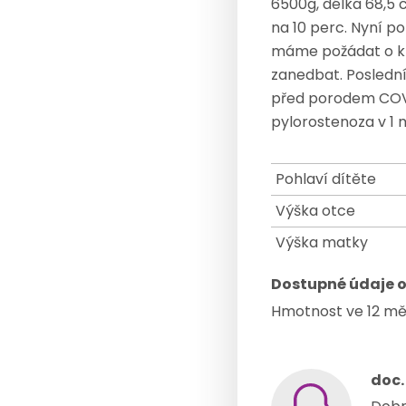
6500g, délka 68,5 
na 10 perc. Nyní p
máme požádat o kr
zanedbat. Poslední
před porodem COV a
pylorostenoza v 1 
Pohlaví dítěte
Výška otce
Výška matky
Dostupné údaje o
Hmotnost ve 12 měs
doc.