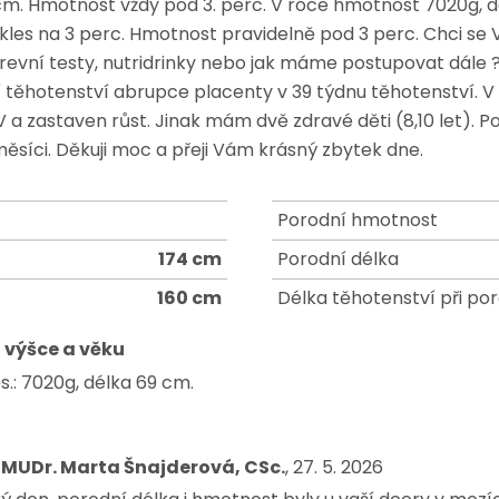
cm. Hmotnost vždy pod 3. perc. V roce hmotnost 7020g, d
okles na 3 perc. Hmotnost pravidelně pod 3 perc. Chci se 
evní testy, nutridrinky nebo jak máme postupovat dále
 těhotenství abrupce placenty v 39 týdnu těhotenství. V
 zastaven růst. Jinak mám dvě zdravé děti (8,10 let). P
měsíci. Děkuji moc a přeji Vám krásný zbytek dne.
Porodní hmotnost
174 cm
Porodní délka
160 cm
Délka těhotenství při po
 výšce a věku
.: 7020g, délka 69 cm.
 MUDr. Marta Šnajderová, CSc.
, 27. 5. 2026