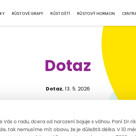
KY
RŮSTOVÉ GRAFY
RŮST DĚTÍ
RŮSTOVÝ HORMON
CENTR
Dotaz
Dotaz
, 13. 5. 2026
Vás o radu, dcera od narození bojuje s váhou. Paní Dr.rik
áže, tak nemusíme mít obavu, že je důležitá délka. V 10 m