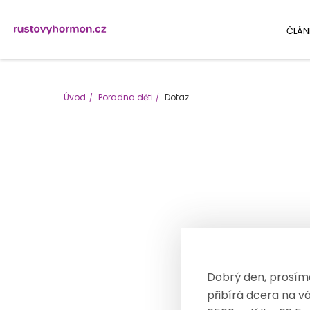
ČLÁN
Úvod
Poradna děti
Dotaz
Dobrý den, prosíme 
přibírá dcera na v