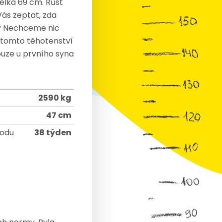
élka 69 cm. Růst
Vás zeptat, zda
 ? Nechceme nic
 tomto těhotenství
ouze u prvního syna
2590 kg
47 cm
rodu
38 týden