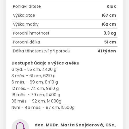
Pohlaví dítěte
Kluk
Výška otce
167 cm
Výška matky
162 cm
Porodní hmotnost
3.3 kg
Porodní délka
51 cm
Délka těhotenství při porodu
41 týden
Dostupné údaje o výšce a věku
6 týd. - 55 cm, 4420 g
3 měs. - 61 cm, 6210 g
6 měs. - 69 cm, 8410 g
12 měs. - 74 cm, 9910 g
18 měs. - 79 cm, 11400 g
36 měs. - 92 cm, 14000g
Nyní - 46 měs. - 97 cm, 15500g
doc. MUDr. Marta Šnajderová, CSc.
,