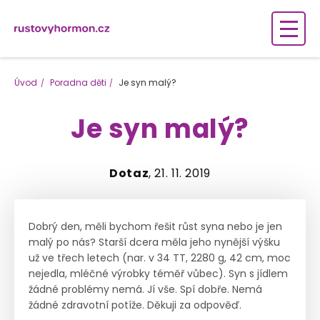
Úvod
Poradna děti
Je syn malý?
Je syn malý?
Dotaz
, 21. 11. 2019
Dobrý den, měli bychom řešit růst syna nebo je jen
malý po nás? Starší dcera měla jeho nynější výšku
už ve třech letech (nar. v 34 TT, 2280 g, 42 cm, moc
nejedla, mléčné výrobky téměř vůbec). Syn s jídlem
žádné problémy nemá. Jí vše. Spí dobře. Nemá
žádné zdravotní potíže. Děkuji za odpověď.