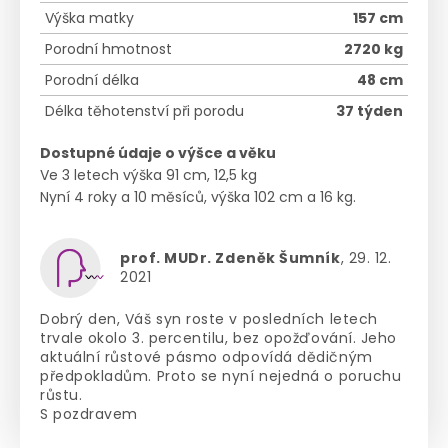
Výška matky
157 cm
Porodní hmotnost
2720 kg
Porodní délka
48 cm
Délka těhotenství při porodu
37 týden
Dostupné údaje o výšce a věku
Ve 3 letech výška 91 cm, 12,5 kg
Nyní 4 roky a 10 měsíců, výška 102 cm a 16 kg.
prof. MUDr. Zdeněk Šumník
, 29. 12.
2021
Dobrý den, Váš syn roste v posledních letech
trvale okolo 3. percentilu, bez opožďování. Jeho
aktuální růstové pásmo odpovídá dědičným
předpokladům. Proto se nyní nejedná o poruchu
růstu.
S pozdravem