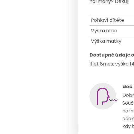
hormony? Děkuji
Pohlaví dítěte
Výška otce
Výška matky
Dostupné údaje o
11let 8mes. výška 
doc.
Dobr
Souča
norm
oček
kdy 