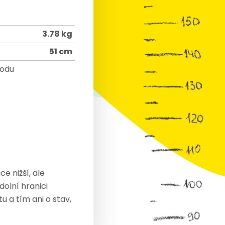
3.78 kg
51 cm
rodu
e nižší, ale
olní hranici
 a tím ani o stav,