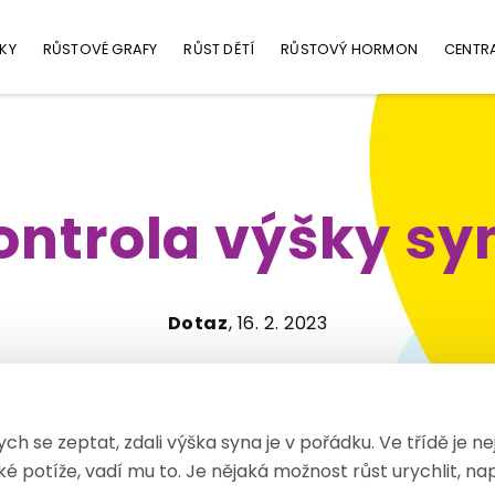
KY
RŮSTOVÉ GRAFY
RŮST DĚTÍ
RŮSTOVÝ HORMON
CENTR
ontrola výšky sy
Dotaz
, 16. 2. 2023
ch se zeptat, zdali výška syna je v pořádku. Ve třídě je n
é potíže, vadí mu to. Je nějaká možnost růst urychlit, na