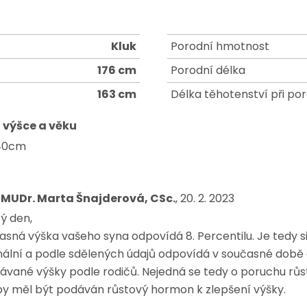
Kluk
Porodní hmotnost
176 cm
Porodní délka
163 cm
Délka těhotenství při po
 výšce a věku
140cm
 MUDr. Marta Šnajderová, CSc.
, 20. 2. 2023
ý den,
sná výška vašeho syna odpovídá 8. Percentilu. Je tedy sic
ální a podle sdělených údajů odpovídá v současné době d
ávané výšky podle rodičů. Nejedná se tedy o poruchu růstu
by měl být podáván růstový hormon k zlepšení výšky.