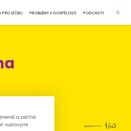
A PRO LÉČBU
PROBLÉMY V DOSPĚLOSTI
PODCASTY
na
ejmenší a začíná
př. rustovymi